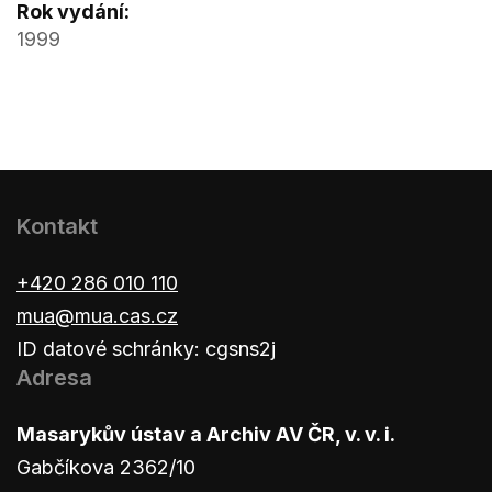
Rok vydání:
1999
Kontakt
+420 286 010 110
mua@mua.cas.cz
ID datové schránky: cgsns2j
Adresa
Masarykův ústav a Archiv AV ČR, v. v. i.
Gabčíkova 2362/10