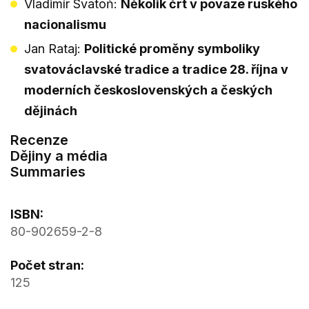
Vladimír Svatoň:
Několik črt v povaze ruského
nacionalismu
Jan Rataj:
Politické proměny symboliky
svatováclavské tradice a tradice 28. října v
moderních československých a českých
dějinách
Recenze
Dějiny a média
Summaries
ISBN:
80-902659-2-8
Počet stran:
125