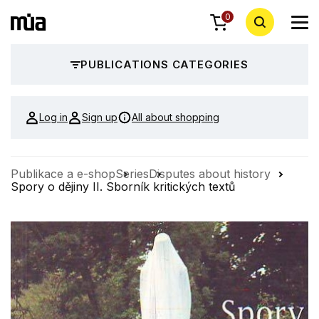
0
PUBLICATIONS CATEGORIES
Log in
Sign up
All about shopping
Publikace a e-shop
Series
Disputes about history
Spory o dějiny II. Sborník kritických textů