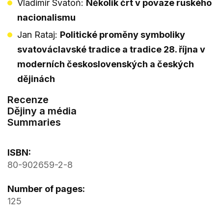
Vladimír Svatoň:
Několik črt v povaze ruského
nacionalismu
Jan Rataj:
Politické proměny symboliky
svatováclavské tradice a tradice 28. října v
moderních československých a českých
dějinách
Recenze
Dějiny a média
Summaries
ISBN:
80-902659-2-8
Number of pages:
125