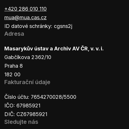
+420 286 010 110
mua@mua.cas.cz
ID datové schránky: cgsns2j
Adresa
Masarykův ústav a Archiv AV ČR, v. v. i.
Gabčíkova 2362/10
Praha 8
182 00
Fakturační údaje
Číslo účtu: 7654270028/5500
IČO: 67985921
DIČ: CZ67985921
Sledujte nás