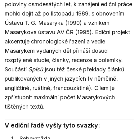
poloviny osmdesátých let, k zahájení ediční práce
mohlo dojít až po listopadu 1989, s obnovením
Ústavu T. G. Masaryka (1990) a vznikem
Masarykova ústavu AV ČR (1995). Ediční projekt
akcentuje chronologické řazení a vedle
Masarykem vydaných děl přináší dosud
rozptýlené studie, články, recenze a polemiky.
Součástí
Spisů
jsou též české překlady článků
publikovaných v jiných jazycích (v němčině,
angličtině, ruštině, francouzštině). Cílem je
zpřístupnit maximální počet Masarykových
tištěných textů.
V ediční řadě vyšly tyto svazky:
Sebevražda