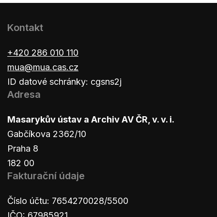
Kontakt
+420 286 010 110
mua@mua.cas.cz
ID datové schránky: cgsns2j
Adresa
Masarykův ústav a Archiv AV ČR, v. v. i.
Gabčíkova 2362/10
Praha 8
182 00
Fakturační údaje
Číslo účtu: 7654270028/5500
IČO: 67985921