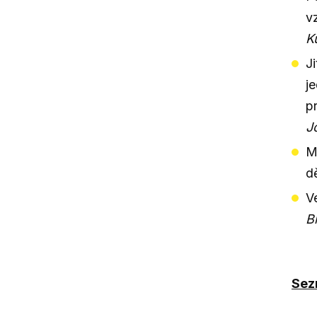
v
K
J
j
p
J
Mi
d
V
B
Sezn