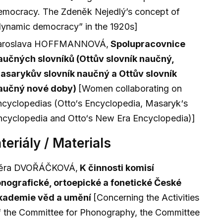
emocracy. The Zdeněk Nejedlý’s concept of
dynamic democracy” in the 1920s]
aroslava HOFFMANNOVÁ,
Spolupracovnice
aučných slovníků (Ottův slovník naučný,
asarykův slovník naučný a Ottův slovník
aučný nové doby)
[Women collaborating on
ncyclopedias (Otto‘s Encyclopedia, Masaryk‘s
ncyclopedia and Otto‘s New Era Encyclopedia)]
teriály / Materials
ěra DVOŘÁČKOVÁ,
K činnosti komisí
onografické, ortoepické a fonetické České
kademie věd a umění
[Concerning the Activities
f the Committee for Phonography, the Committee