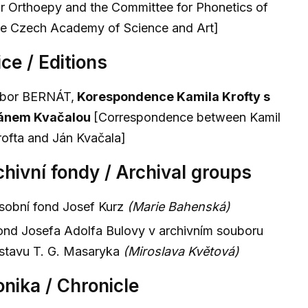
or Orthoepy and the Committee for Phonetics of
he Czech Academy of Science and Art]
ce / Editions
ibor BERNÁT,
Korespondence Kamila Krofty s
ánem Kvačalou
[Correspondence between Kamil
rofta and Ján Kvačala]
chivní fondy / Archival groups
sobní fond Josef Kurz
(Marie Bahenská)
ond Josefa Adolfa Bulovy v archivním souboru
stavu T. G. Masaryka
(Miroslava Květová)
onika / Chronicle