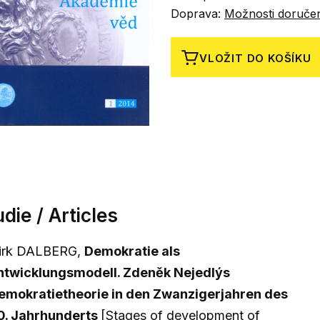
Doprava:
Možnosti doruče
VLOŽIT DO KOŠÍKU
die / Articles
irk DALBERG,
Demokratie als
ntwicklungsmodell. Zdeněk Nejedlýs
emokratietheorie in den Zwanzigerjahren des
0. Jahrhunderts
[Stages of development of