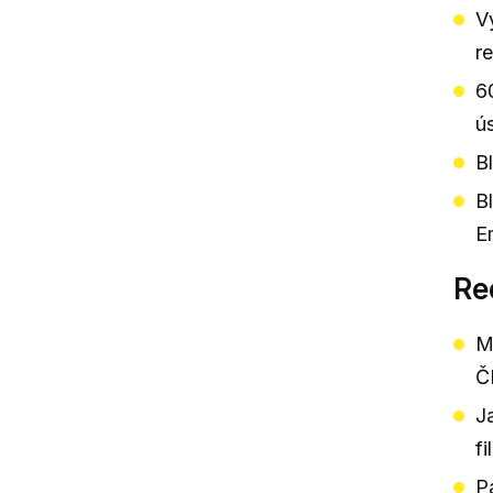
V
r
6
ú
B
B
E
Re
M
Č
J
f
P