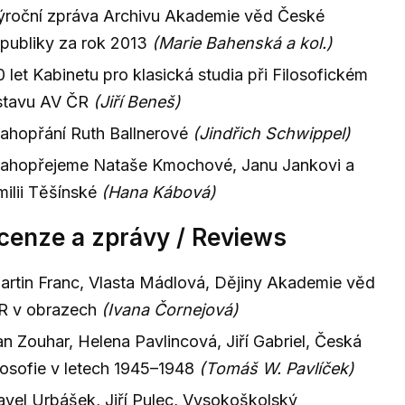
ýroční zpráva Archivu Akademie věd České
epubliky za rok 2013
(Marie Bahenská a kol.)
0 let Kabinetu pro klasická studia při Filosofickém
stavu AV ČR
(Jiří Beneš)
lahopřání Ruth Ballnerové
(Jindřich Schwippel)
lahopřejeme Nataše Kmochové, Janu Jankovi a
milii Těšínské
(Hana Kábová)
cenze a zprávy / Reviews
artin Franc, Vlasta Mádlová, Dějiny Akademie věd
R v obrazech
(Ivana Čornejová)
an Zouhar, Helena Pavlincová, Jiří Gabriel, Česká
ilosofie v letech 1945–1948
(Tomáš W. Pavlíček)
avel Urbášek, Jiří Pulec, Vysokoškolský