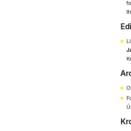
f
t
Edi
L
J
K
Ar
O
F
Ú
Kr