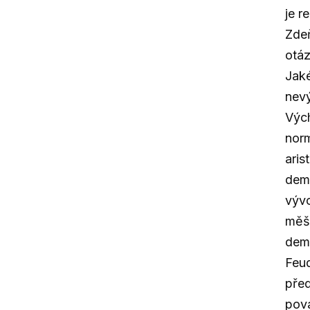
je r
Zdeň
otáz
Jaké
nev
Výc
norm
aris
demo
vývo
měšť
demo
Feud
před
pova