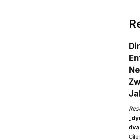
R
Di
En
Ne
Zw
Ja
Res
„dy
dvac
Cíle