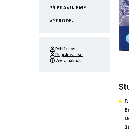
PŘIPRAVUJEME
VÝPRODEJ
Přihlásit se
Registrovat se
Vše o nákupu
Stu
D
E
D
2