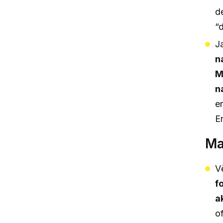
d
“
J
n
M
n
e
E
Ma
V
f
a
o