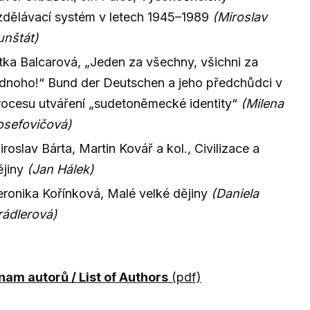
zdělávací systém v letech 1945–1989
(Miroslav
unštát)
itka Balcarová, „Jeden za všechny, všichni za
ednoho!“ Bund der Deutschen a jeho předchůdci v
rocesu utváření „sudetoněmecké identity“
(Milena
osefovičová)
roslav Bárta, Martin Kovář a kol., Civilizace a
ějiny
(Jan Hálek)
eronika Kořínková, Malé velké dějiny
(Daniela
rádlerová)
am autorů / List of Authors
(pdf)