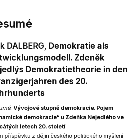
esumé
rk DALBERG,
Demokratie als
twicklungsmodell. Zdeněk
jedlýs Demokratietheorie in den
anzigerjahren des 20.
hrhunderts
umé
:
Vývojové stupně demokracie. Pojem
namické demokracie“ u Zdeňka Nejedlého ve
átých letech 20. století
m příspěvku z dějin českého politického myšlení