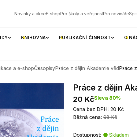
V
Novinky a akce
E-shop
Pro školy a veřejnost
Pro novináře
Spi
NDY
KNIHOVNA
PUBLIKAČNÍ ČINNOST
O NÁ
ikace a e-shop
Časopisy
Práce z dějin Akademie věd
Práce z
Práce z dějin Ak
20 Kč
Sleva 80%
Cena bez DPH: 20 Kč
Běžná cena:
98 Kč
Dostupnost:
Skladem