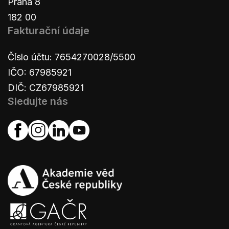
Praha 8
182 00
Fakturační údaje
Číslo účtu: 7654270028/5500
IČO: 67985921
DIČ: CZ67985921
Sledujte nás