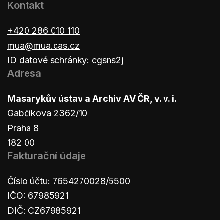
Kontakt
+420 286 010 110
mua@mua.cas.cz
ID datové schránky: cgsns2j
Adresa
Masarykův ústav a Archiv AV ČR, v. v. i.
Gabčíkova 2362/10
Praha 8
182 00
Fakturační údaje
Číslo účtu: 7654270028/5500
IČO: 67985921
DIČ: CZ67985921