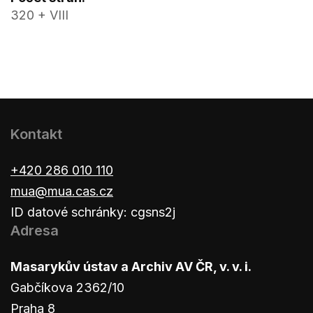
320 + VIII
Kontakt
+420 286 010 110
mua@mua.cas.cz
ID datové schránky: cgsns2j
Adresa
Masarykův ústav a Archiv AV ČR, v. v. i.
Gabčíkova 2362/10
Praha 8