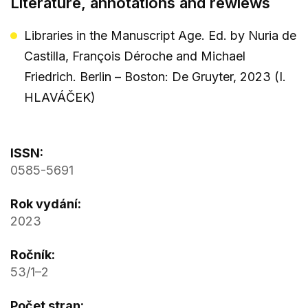
Literature, annotations and rewiews
Libraries in the Manuscript Age. Ed. by Nuria de
Castilla, François Déroche and Michael
Friedrich. Berlin – Boston: De Gruyter, 2023 (I.
HLAVÁČEK)
ISSN:
0585-5691
Rok vydání:
2023
Ročník:
53/1–2
Počet stran: