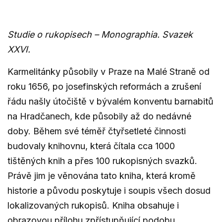
Studie o rukopisech – Monographia. Svazek
XXVI.
Karmelitánky působily v Praze na Malé Straně od
roku 1656, po josefinských reformách a zrušení
řádu našly útočiště v bývalém konventu barnabitů
na Hradčanech, kde působily až do nedávné
doby. Během své téměř čtyřsetleté činnosti
budovaly knihovnu, která čítala cca 1000
tištěných knih a přes 100 rukopisných svazků.
Právě jim je věnována tato kniha, která kromě
historie a původu poskytuje i soupis všech dosud
lokalizovaných rukopisů. Kniha obsahuje i
obrazovou přílohu zpřístupňující podobu