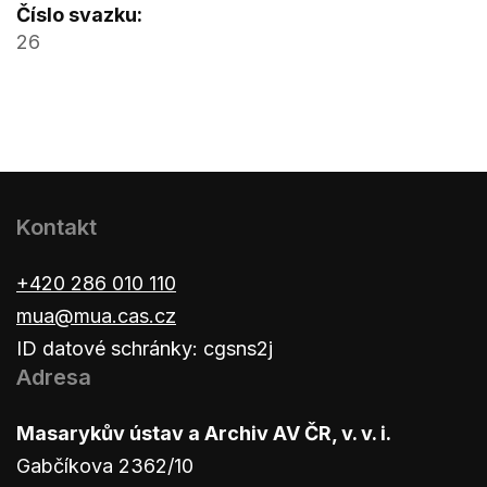
Číslo svazku:
26
Kontakt
+420 286 010 110
mua@mua.cas.cz
ID datové schránky: cgsns2j
Adresa
Masarykův ústav a Archiv AV ČR, v. v. i.
Gabčíkova 2362/10