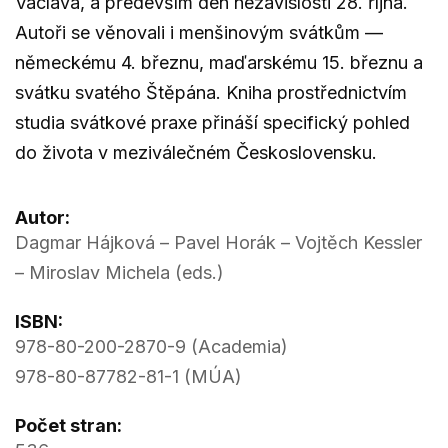
Václava, a především den nezávislosti 28. října.
Autoři se věnovali i menšinovým svátkům —
německému 4. březnu, maďarskému 15. březnu a
svátku svatého Štěpána. Kniha prostřednictvím
studia svátkové praxe přináší specifický pohled
do života v meziválečném Československu.
Autor:
Dagmar Hájková – Pavel Horák – Vojtěch Kessler
– Miroslav Michela (eds.)
ISBN:
978-80-200-2870-9 (Academia)
978-80-87782-81-1 (MÚA)
Počet stran: