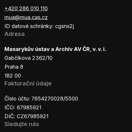
+420 286 010 110
mua@mua.cas.cz
ID datové schránky: cgsns2j
Adresa
Masarykův ústav a Archiv AV ČR, v. v. i.
Gabčíkova 2362/10
Praha 8
182 00
Fakturační údaje
Číslo účtu: 7654270028/5500
IČO: 67985921
DIČ: CZ67985921
Sledujte nás