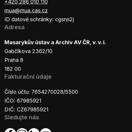
+420 286 010 110
mua@mua.cas.cz
ID datové schránky: cgsns2j
Adresa
Masarykův ústav a Archiv AV ČR, v. v. i.
Gabčíkova 2362/10
Praha 8
182 00
Fakturační údaje
Číslo účtu: 7654270028/5500
IČO: 67985921
DIČ: CZ67985921
Sledujte nás