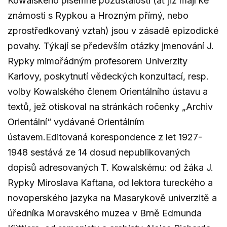
Kowalského písemné pozůstalosti (ať již mají ke
známosti s Rypkou a Hrozným přímý, nebo
zprostředkovaný vztah) jsou v zásadě epizodické
povahy. Týkají se především otázky jmenování J.
Rypky mimořádným profesorem Univerzity
Karlovy, poskytnutí vědeckých konzultací, resp.
volby Kowalského členem Orientálního ústavu a
textů, jež otiskoval na stránkách ročenky „Archiv
Orientální“ vydávané Orientálním
ústavem.Editovaná korespondence z let 1927-
1948 sestává ze 14 dosud nepublikovaných
dopisů adresovaných T. Kowalskému: od žáka J.
Rypky Miroslava Kaftana, od lektora tureckého a
novoperského jazyka na Masarykově univerzitě a
úředníka Moravského muzea v Brně Edmunda