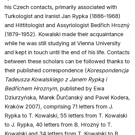
his Czech contacts, primarily associated with
Turkologist and Iranist Jan Rypka (1886–1968)
and Hittitologist and Assyriologist Bedřich Hrozný
(1879–1952). Kowalski made their acquaintance
while he was still studying at Vienna University
and kept in touch until the end of his life. Contacts
between these scholars can be followed thanks to
their published correspondence (
Korespondencja
Tadeusza Kowalskiego z Janem Rypką i
Bedřichem Hroznym
, published by Ewa
Dziurzyńska, Marek Ďurčanský and Pavel Kodera,
Kraków 2007), comprising 71 letters from J.
Rypka to T. Kowalski, 55 letters from T. Kowalski
to J. Rypka, 40 letters from B. Hrozný to T.
Kowalski and 34 letters from T. Kowalski to B.