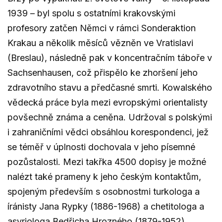
1939 – byl spolu s ostatními krakovskými
profesory zatčen Němci v rámci Sonderaktion
Krakau a několik měsíců vězněn ve Vratislavi
(Breslau), následně pak v koncentračním táboře v
Sachsenhausen, což přispělo ke zhoršení jeho
zdravotního stavu a předčasné smrti. Kowalského
vědecká práce byla mezi evropskými orientalisty
povšechně známa a ceněna. Udržoval s polskými
i zahraničními vědci obsáhlou korespondenci, jež
se téměř v úplnosti dochovala v jeho písemné
pozůstalosti. Mezi takřka 4500 dopisy je možné
nalézt také prameny k jeho českým kontaktům,
spojeným především s osobnostmi turkologa a
íránisty Jana Rypky (1886-1968) a chetitologa a
asyriologa Bedřicha Hrozného (1879-1952).