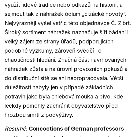
využít lidové tradice nebo odkazů na historii, a
sejmout tak z náhražek ódium „cizácké novoty“.
Nejvýrazněji vyšel vstříc této objednávce Č. Zíbrt.
Široký sortiment náhražek naznačuje šíři bádání i
velký zájem ze strany úřadů, podporujících
podobné výzkumy, zároveň svědčí i o
chaotičnosti hledání. Značná část navrhovaných
náhražek zůstala na úrovni provozních pokusů a
do distribuční sítě se ani nepropracovala. Větší
důležitosti nabyly jen v případě základních
potravin jako byla chlebová mouka a pivo, kde
leckdy pomohly zachránit obyvatelstvo před
hrozbou smrti z podvýživy.
Resumé
:
Concoctions of German professors –