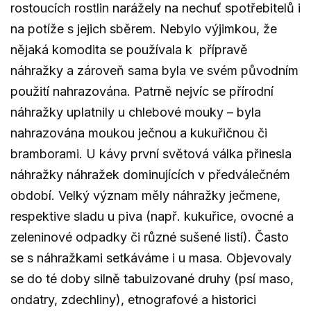
rostoucích rostlin narážely na nechuť spotřebitelů i
na potíže s jejich sběrem. Nebylo výjimkou, že
nějaká komodita se používala k přípravě
náhražky a zároveň sama byla ve svém původním
použití nahrazována. Patrně nejvíc se přírodní
náhražky uplatnily u chlebové mouky – byla
nahrazována moukou ječnou a kukuřičnou či
bramborami. U kávy první světová válka přinesla
náhražky náhražek dominujících v předválečném
období. Velký význam měly náhražky ječmene,
respektive sladu u piva (např. kukuřice, ovocné a
zeleninové odpadky či různé sušené listí). Často
se s náhražkami setkáváme i u masa. Objevovaly
se do té doby silně tabuizované druhy (psí maso,
ondatry, zdechliny), etnografové a historici