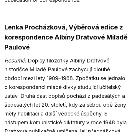
Lenka Procházková, Výběrová edice z
korespondence Albíny Dratvové Miladě
Paulové
Resumé
: Dopisy filozofky Albíny Dratvové
historičce Miladě Paulové zachycují dlouhé
období mezi lety 1909–1968. Zpočátku se jednalo
o korespondenci mladé dívky studující učitelský
ústav. Druhá část dopisů pochází z padesátých a
šedesátých let 20. století, kdy za sebou obě ženy
měly habilitaci a další vědecké úspěchy. S
nástupem komunistické diktatury v roce 1948 byla
Dratvová publikačně umlčena, její přednášková