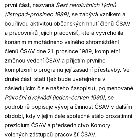
první část, nazvaná
Šest revolučních týdnů
(listopad-prosinec 1989)
, se zabývá vznikem a
bouřlivou aktivitou občanských hnutí členů ČSAV
a pracovníků jejích pracovišť, která vyvrcholila
konáním mimořádného valného shromáždění
členů ČSAV dne 21. prosince 1989, kompletní
změnou vedení ČSAV a přijetím prvního
komplexního programu její zásadní přestavby. Ve
druhé části stati (jež bude uveřejněna v
následujícím čísle našeho časopisu), pojmenované
Půlroční dvojvládí (leden-červen 1990)
, se
podrobně popisuje vývoj a činnost ČSAV v dalším
období, kdy v jejím čele společně stálo prozatímní
prezidium ČSAV a předsednictvo Komory
volených zástupců pracovišť ČSAV.