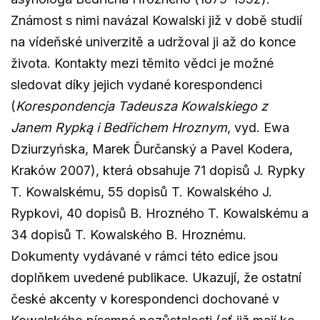
Známost s nimi navázal Kowalski již v době studií
na vídeňské univerzitě a udržoval ji až do konce
života. Kontakty mezi těmito vědci je možné
sledovat díky jejich vydané korespondenci
(
Korespondencja Tadeusza Kowalskiego z
Janem Rypką i Bedřichem Hroznym
, vyd. Ewa
Dziurzyńska, Marek Ďurčanský a Pavel Kodera,
Kraków 2007), která obsahuje 71 dopisů J. Rypky
T. Kowalskému, 55 dopisů T. Kowalského J.
Rypkovi, 40 dopisů B. Hrozného T. Kowalskému a
34 dopisů T. Kowalského B. Hroznému.
Dokumenty vydávané v rámci této edice jsou
doplňkem uvedené publikace. Ukazují, že ostatní
české akcenty v korespondenci dochované v