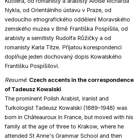
Küttlera, od romanisty a arabisty Aloise Richarda
Nykla, od Orientálního ústavu v Praze, od
vedoucího etnografického oddělení Moravského
zemského muzea v Brně Františka Pospíšila, od
arabisty a semitisty Rudolfa Růžičky a od
romanisty Karla Titze. Přijatou korespondenci
doplňuje jeden dochovaný dopis Kowalského
Františku Pospíšilovi.
Resumé
:
Czech accents in the correspondence
of Tadeusz Kowalski
The prominent Polish Arabist, Iranist and
Turkologist Tadeusz Kowalski (1889–1948) was
born in Châteauroux in France, but moved with his
family at the age of three to Krakow, where he
attended St Anne's Grammar School and then