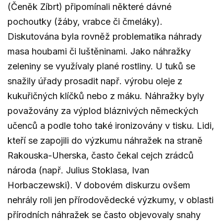
(Čeněk Zíbrt) připomínali některé dávné
pochoutky (žáby, vrabce či čmeláky).
Diskutována byla rovněž problematika náhrady
masa houbami či luštěninami. Jako náhražky
zeleniny se využívaly plané rostliny. U tuků se
snažily úřady prosadit např. výrobu oleje z
kukuřičných klíčků nebo z máku. Náhražky byly
považovány za výplod bláznivých německých
učenců a podle toho také ironizovány v tisku. Lidi,
kteří se zapojili do výzkumu náhražek na straně
Rakouska-Uherska, často čekal cejch zrádců
národa (např. Julius Stoklasa, Ivan
Horbaczewski). V dobovém diskurzu ovšem
nehrály roli jen přírodovědecké výzkumy, v oblasti
přírodních náhražek se často objevovaly snahy