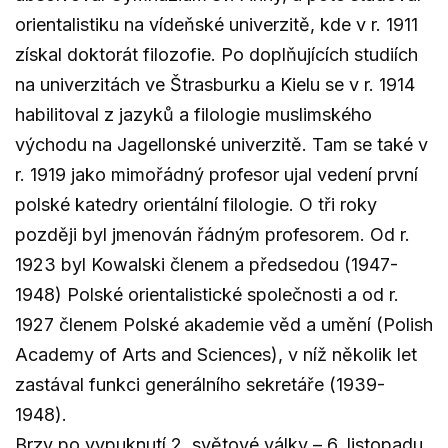
orientalistiku na vídeňské univerzitě, kde v r. 1911
získal doktorát filozofie. Po doplňujících studiích
na univerzitách ve Štrasburku a Kielu se v r. 1914
habilitoval z jazyků a filologie muslimského
východu na Jagellonské univerzitě. Tam se také v
r. 1919 jako mimořádný profesor ujal vedení první
polské katedry orientální filologie. O tři roky
později byl jmenován řádným profesorem. Od r.
1923 byl Kowalski členem a předsedou (1947-
1948) Polské orientalistické společnosti a od r.
1927 členem Polské akademie věd a umění (Polish
Academy of Arts and Sciences), v níž několik let
zastával funkci generálního sekretáře (1939-
1948).
Brzy po vypuknutí 2. světové války – 6. listopadu