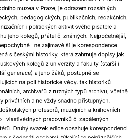
dního muzea v Praze, je odrazem rozsáhlých
ckých, pedagogických, publikačních, redakčních,
nizačních i politických aktivit svého pisatele a
hu jeho kolegů, přátel či známých. Nejpočetnější,
nepochybně i nejzajímavější je korespondence
ná s českými historiky, která zahrnuje dopisy jak
uskových kolegů z univerzity a fakulty (starší i
ší generace) a jeho žáků, postupně se
lujících na poli historické vědy, tak historiků
onálních, archivářů z různých typů archivů, včetně
y privátních a ne vždy snadno přístupných,
doškolských profesorů, muzejních a knihovních
 i vlastivědných pracovníků či zapálených
érů. Druhý svazek edice obsahuje korespondenci
em s šedesáti osobami, týkající se nejrůznějších