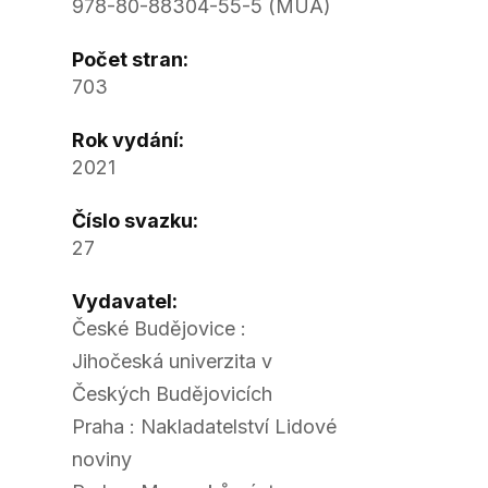
978-80-88304-55-5 (MÚA)
Počet stran:
703
Rok vydání:
2021
Číslo svazku:
27
Vydavatel:
České Budějovice :
Jihočeská univerzita v
Českých Budějovicích
Praha : Nakladatelství Lidové
noviny