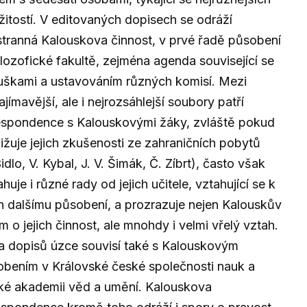
žitostí. V editovaných dopisech se odráží
tranná Kalouskova činnost, v prvé řadě působení
ilozofické fakultě, zejména agenda související se
škami a ustavováním různých komisí. Mezi
ajímavější, ale i nejrozsáhlejší soubory patří
espondence s Kalouskovými žáky, zvláště pokud
ližuje jejich zkušenosti ze zahraničních pobytů
Bidlo, V. Kybal, J. V. Šimák, Č. Zíbrt), často však
huje i různé rady od jejich učitele, vztahující se k
ch dalšímu působení, a prozrazuje nejen Kalouskův
m o jejich činnost, ale mnohdy i velmi vřelý vztah.
 dopisů úzce souvisí také s Kalouskovým
bením v Královské české společnosti nauk a
ké akademii věd a umění. Kalouskova