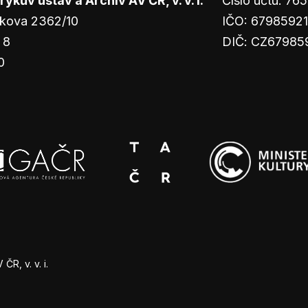
ykův ústav a Archiv AV ČR, v. v. i.
Číslo účtu: 7
kova 2362/10
IČO: 67985921
 8
DIČ: CZ67985
0
R, v. v. i.