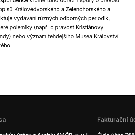
spondence kromě toho odráží i spory o pravost
opisů Královédvorského a Zelenohorského a
ektuje vydávání různých odborných periodik,
eré polemiky (např. o pravost Kristiánovy
ndy) nebo význam tehdejšího Musea Království
kého.
sa
Fakturační ú