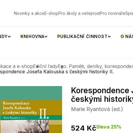
V
Novinky a akce
E-shop
Pro školy a veřejnost
Pro novináře
Spi
NDY
KNIHOVNA
PUBLIKAČNÍ ČINNOST
O NÁ
ikace a e-shop
Ediční řady
Ego. Paměti, deníky, koresponde
spondence Josefa Kalouska s českými historiky II.
Korespondence 
českými historiky
Marie Ryantová (ed.)
524 Kč
Sleva 25%