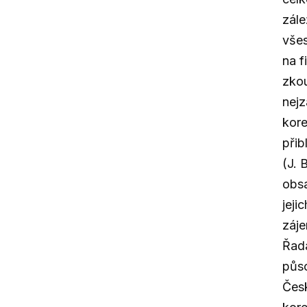
zále
všes
na f
zkou
nejz
kor
přib
(J. 
obsa
jeji
záje
Řada
půso
Čes