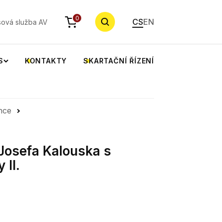
YHLEDAT
0
CS
EN
sová služba AV
S
KONTAKTY
SKARTAČNÍ ŘÍZENÍ
nce
Josefa Kalouska s
 II.