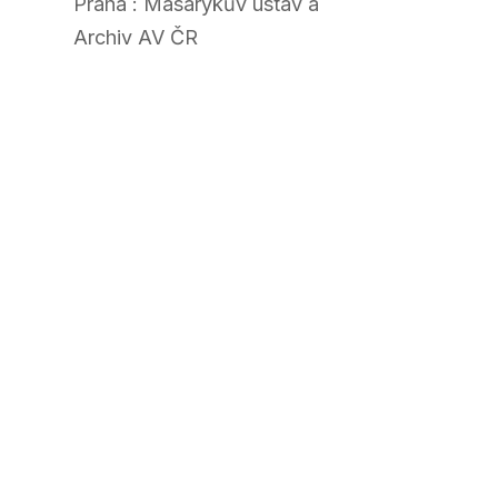
Praha : Masarykův ústav a
Archiv AV ČR