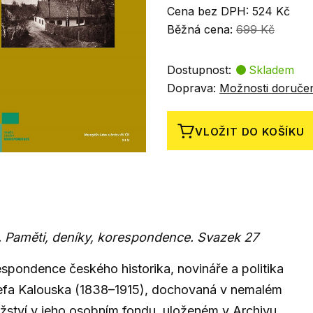
Cena bez DPH: 524 Kč
Běžná cena:
699 Kč
Dostupnost:
Skladem
Doprava:
Možnosti doruče
VLOŽIT DO KOŠÍKU
. Paměti, deníky, korespondence. Svazek 27
spondence českého historika, novináře a politika
efa Kalouska (1838–1915), dochovaná v nemalém
ství v jeho osobním fondu, uloženém v Archivu