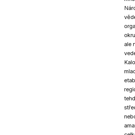
Náro
věde
orga
okru
ale 
vede
Kalo
mlad
etab
regi
tehd
stře
nebo
amat
celk