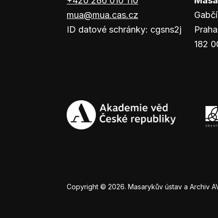
+420 286 010 110
Masar
mua@mua.cas.cz
Gabčí
ID datové schránky: cgsns2j
Praha
182 0
Copyright © 2026. Masarykův ústav a Archiv AV Č