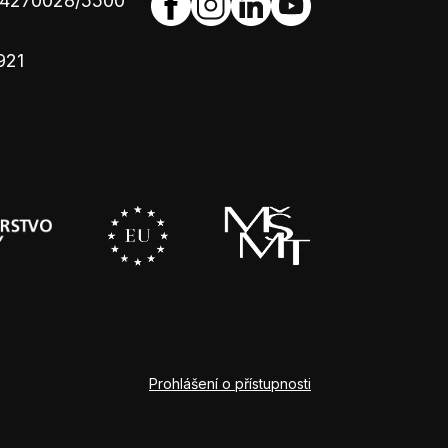
654270028/5500
921
Prohlášení o přístupnosti