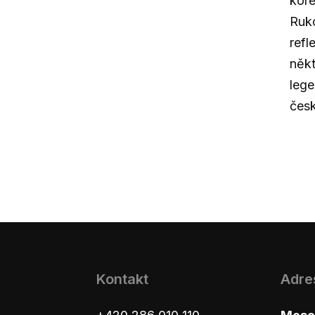
kore
Ruk
refl
někt
lege
čes
Kontakt
Adre