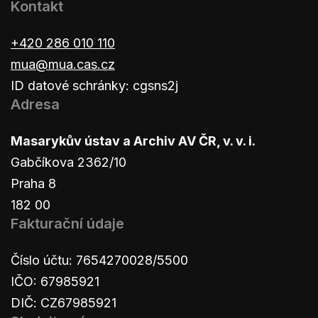
Kontakt
+420 286 010 110
mua@mua.cas.cz
ID datové schránky: cgsns2j
Adresa
Masarykův ústav a Archiv AV ČR, v. v. i.
Gabčíkova 2362/10
Praha 8
182 00
Fakturační údaje
Číslo účtu: 7654270028/5500
IČO: 67985921
DIČ: CZ67985921