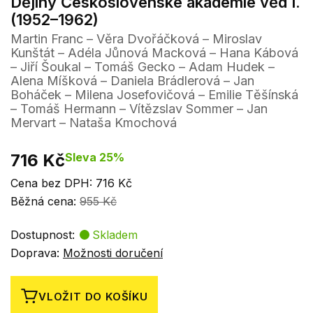
Dějiny Československé akademie věd I.
(1952–1962)
Martin Franc – Věra Dvořáčková – Miroslav
Kunštát – Adéla Jůnová Macková – Hana Kábová
– Jiří Šoukal – Tomáš Gecko – Adam Hudek –
Alena Míšková – Daniela Brádlerová – Jan
Boháček – Milena Josefovičová – Emilie Těšínská
– Tomáš Hermann – Vítězslav Sommer – Jan
Mervart – Nataša Kmochová
716 Kč
Sleva 25%
Cena bez DPH: 716 Kč
Běžná cena:
955 Kč
Dostupnost:
Skladem
Doprava:
Možnosti doručení
VLOŽIT DO KOŠÍKU