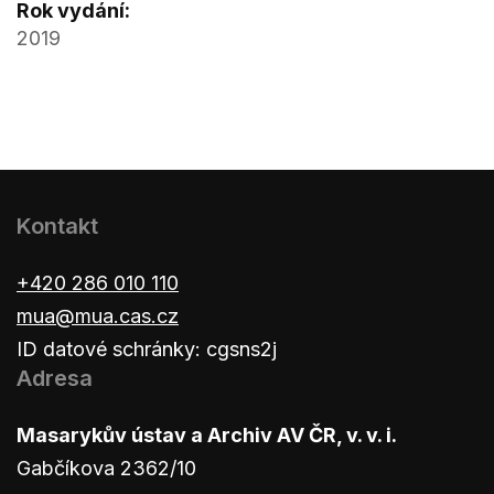
Rok vydání:
2019
Kontakt
+420 286 010 110
mua@mua.cas.cz
ID datové schránky: cgsns2j
Adresa
Masarykův ústav a Archiv AV ČR, v. v. i.
Gabčíkova 2362/10