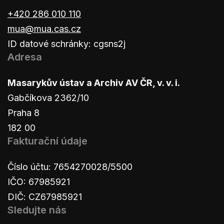
+420 286 010 110
mua@mua.cas.cz
ID datové schránky: cgsns2j
Adresa
Masarykův ústav a Archiv AV ČR, v. v. i.
Gabčíkova 2362/10
Praha 8
182 00
Fakturační údaje
Číslo účtu: 7654270028/5500
IČO: 67985921
DIČ: CZ67985921
Sledujte nás