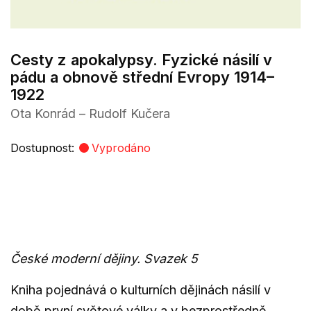
Cesty z apokalypsy. Fyzické násilí v
pádu a obnově střední Evropy 1914–
1922
Ota Konrád – Rudolf Kučera
Dostupnost:
Vyprodáno
České moderní dějiny. Svazek 5
Kniha pojednává o kulturních dějinách násilí v
době první světové války a v bezprostředně