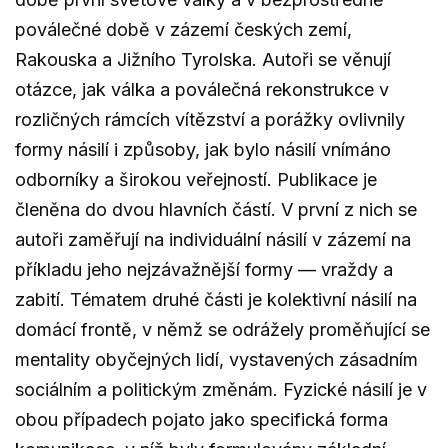
poválečné době v zázemí českých zemí,
Rakouska a Jižního Tyrolska. Autoři se věnují
otázce, jak válka a poválečná rekonstrukce v
rozličných rámcích vítězství a porážky ovlivnily
formy násilí i způsoby, jak bylo násilí vnímáno
odborníky a širokou veřejností. Publikace je
členěna do dvou hlavních částí. V první z nich se
autoři zaměřují na individuální násilí v zázemí na
příkladu jeho nejzávažnější formy — vraždy a
zabití. Tématem druhé části je kolektivní násilí na
domácí frontě, v němž se odrážely proměňující se
mentality obyčejných lidí, vystavených zásadním
sociálním a politickým změnám. Fyzické násilí je v
obou případech pojato jako specifická forma