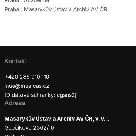
Praha : Academia
Praha : Masarykův ústav a Archiv AV ČR
Kontakt
+420 286 010 110
mua@mua.cas.cz
ID datové schránky: cgsns2j
Adresa
Masarykův ústav a Archiv AV ČR, v. v. i.
Gabčíkova 2362/10