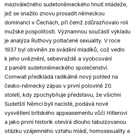
meziválečného sudetoněmeckého hnutí mládeže,
jež se snažilo znovu prosadit německou
dominanci v Čechách, při čemž zdůrazňovalo roli
mužské pospolitosti. Významnou součástí výkladu
je analýza Ruthovy potlačené sexuality. V roce
1937 byl obviněn ze svádění mladíků, což vedlo
k jeho uvěznění, sebevraždě a vyobcování
z paměti sudetoněmeckého společenství.
Cornwall předkládá radikálně nový pohled na
česko-německý zápas v první polovině 20.
století, kdy zpochybňuje představu, že všichni
Sudetští Němci byli nacisté, podává nové
vysvětlení britského appeasementu vůči Hitlerovi
a jako první historik otevírá dlouho tabuizovanou
otázku vzájemného vztahu mládí, homosexuality a