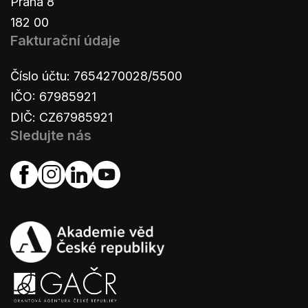
Praha 8
182 00
Fakturační údaje
Číslo účtu: 7654270028/5500
IČO: 67985921
DIČ: CZ67985921
Sledujte nás