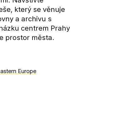
mi. Navštivte
še, který se věnuje
ovny a archivu s
házku centrem Prahy
e prostor města.
Eastern Europe