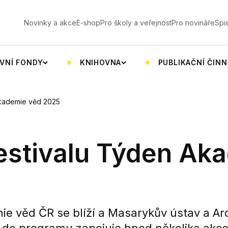
V
Novinky a akce
E-shop
Pro školy a veřejnost
Pro novináře
Spi
VNÍ FONDY
KNIHOVNA
PUBLIKAČNÍ ČIN
Akademie věd 2025
estivalu Týden Ak
ie věd ČR se blíží a Masarykův ústav a Ar