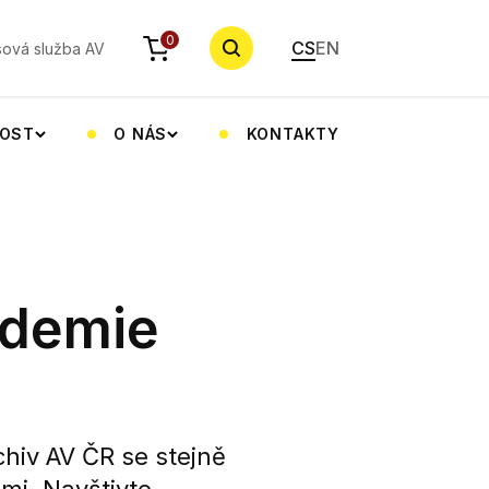
YHLEDAT
0
CS
EN
sová služba AV
NOST
O NÁS
KONTAKTY
ademie
chiv AV ČR se stejně