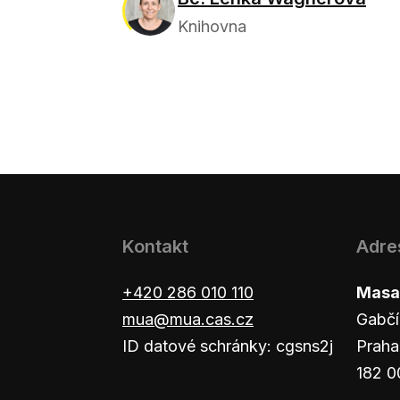
Knihovna
Kontakt
Adre
+420 286 010 110
Masar
mua@mua.cas.cz
Gabčí
ID datové schránky: cgsns2j
Praha
182 0