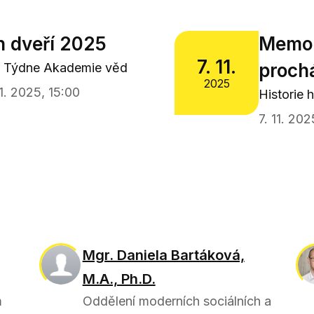
h dveří 2025
MemoM
7. 11.
proch
ci Týdne Akademie věd
2025
11. 2025, 15:00
Historie 
7. 11. 202
Mgr. Daniela Bartáková,
M.A., Ph.D.
m
Oddělení moderních sociálních a