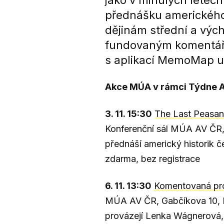
jako v minulých letec
přednášku amerického 
dějinám střední a vých
fundovaným komentáře
s aplikací MemoMap um
Akce MÚA v rámci Týdne A
3. 11. 15:30
The Last Peasant
Konferenční sál MÚA AV ČR,
přednáší americký historik
zdarma, bez registrace
6. 11. 13:30
Komentovaná pro
MÚA AV ČR, Gabčíkova 10, 
provázejí Lenka Wágnerová,