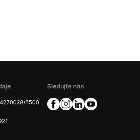
daje
Sledujte nás
654270028/5500
921