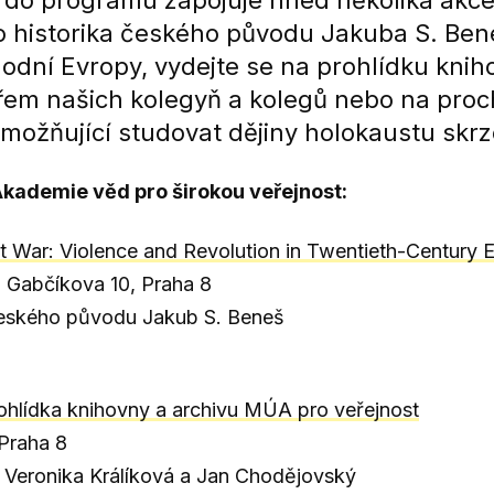
h do programu zapojuje hned několika akce
historika českého původu Jakuba S. Bene
odní Evropy, vydejte se na prohlídku knih
m našich kolegyň a kolegů nebo na proc
ožňující studovat dějiny holokaustu skrz
kademie věd pro širokou veřejnost:
 War: Violence and Revolution in Twentieth-Century 
 Gabčíkova 10, Praha 8
 českého původu Jakub S. Beneš
hlídka knihovny a archivu MÚA pro veřejnost
Praha 8
 Veronika Králíková a Jan Chodějovský