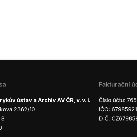
sa
Fakturační ú
ykův ústav a Archiv AV ČR, v. v. i.
Číslo účtu: 7
kova 2362/10
IČO: 67985921
 8
DIČ: CZ67985
0