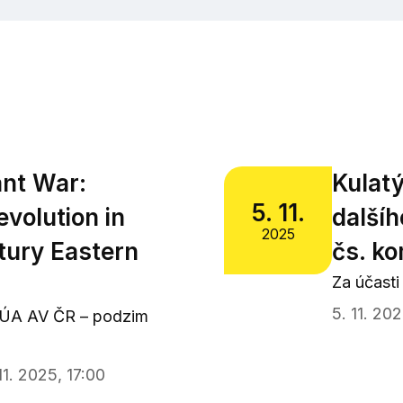
ant War:
Kulatý
5. 11.
volution in
další
2025
tury Eastern
čs. k
Za účast
5. 11. 202
ÚA AV ČR – podzim
11. 2025, 17:00