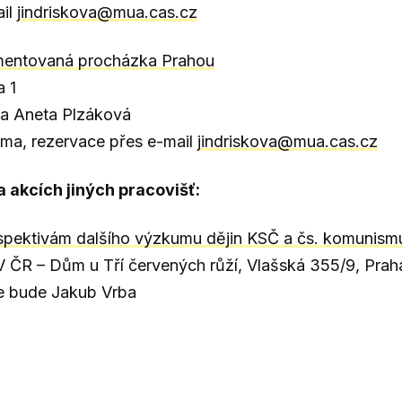
ail
jindriskova@mua.cas.cz
ntovaná procházka Prahou
a 1
 a Aneta Plzáková
, rezervace přes e-mail
jindriskova@mua.cas.cz
 akcích jiných pracovišť:
erspektivám dalšího výzkumu dějin KSČ a čs. komunism
AV ČR
–
Dům u Tří červených růží, Vlašská 355/9, Prah
e bude Jakub Vrba