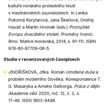
kultuře norského protestního hnutí
v mezinárodních souvislostech. In Lenka
Pokorná Korytarová, Jana Škerlová, Ondřej
Haváč a Martin Hromek (eds.)
Promýšlet
Evropu dvacátého století. Proměny hranic.
Brno: Matice moravská, 2014, s. 91–111. ISBN
978-80-87709-08-5.
Studie v recenzovaných časopisech
JINDŘIŠKOVÁ, Jitka. Román
Umdlené duše
a
problém moderního člověka. Korespondence T.
G. Masaryka a Arneho Garborga.
Práce z dějin
Akademie věd
. 2020, roč. 12, č. 2, s.
17–⁠48. ISSN 1803-9448.