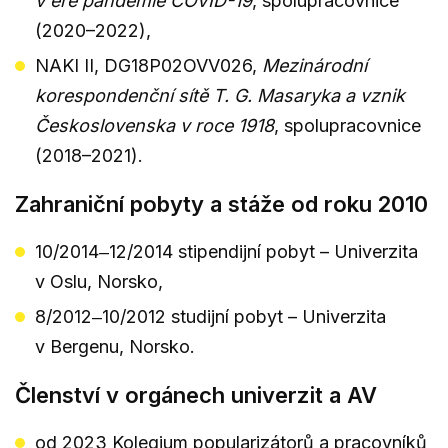
v éře pandemie COVID-19
, spolupracovnice
(2020–2022),
NAKI II, DG18P02OVV026,
Mezinárodní
korespondenční sítě T. G. Masaryka a vznik
Československa v roce 1918
, spolupracovnice
(2018–2021).
Zahraniční pobyty a stáže od roku 2010
10/2014‒12/2014 stipendijní pobyt – Univerzita
v Oslu, Norsko,
8/2012‒10/2012 studijní pobyt – Univerzita
v Bergenu, Norsko.
Členství v orgánech univerzit a AV
od 2023 Kolegium popularizátorů a pracovníků