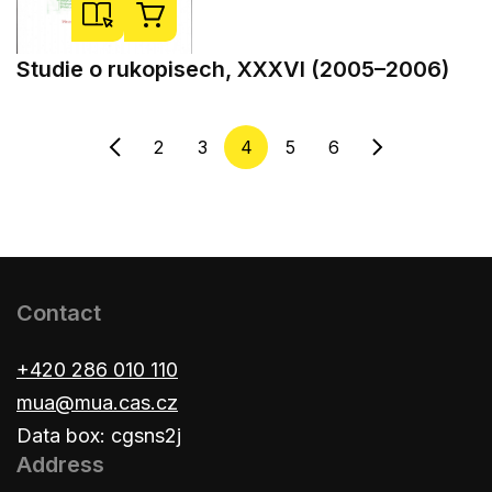
Studie o rukopisech, XXXVI (2005–2006)
2
3
4
5
6
Contact
+420 286 010 110
mua@mua.cas.cz
Data box: cgsns2j
Address