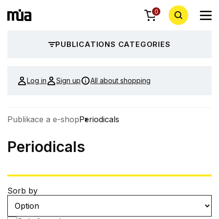
0
PUBLICATIONS CATEGORIES
Log in
Sign up
All about shopping
Publikace a e-shop
Periodicals
Periodicals
Sorb by