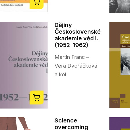
Dějiny
Československé
akademie věd I.
(1952–1962)
Martin Franc –
Věra Dvořáčková
a kol.
Science
overcoming