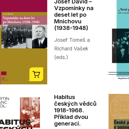
Josef David –
Vzpomínky na
deset let po
Mnichovu
(1938-1948)
Josef Tomeš a
Richard Vašek
(eds.)
Habitus
českých vědců
1918-1968.
Příklad dvou
generací.