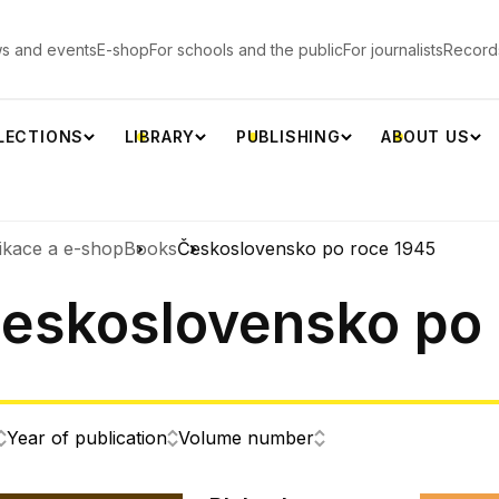
s and events
E-shop
For schools and the public
For journalists
Record
LECTIONS
LIBRARY
PUBLISHING
ABOUT US
ikace a e-shop
Books
Československo po roce 1945
eskoslovensko po 
Year of publication
Volume number