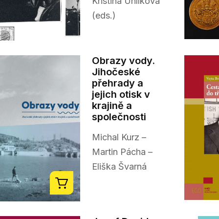
Kristina Uhlíková
(eds.)
Obrazy vody.
Jihočeské
přehrady a
jejich otisk v
krajině a
společnosti
Michal Kurz –
Martin Pácha –
Eliška Švarná