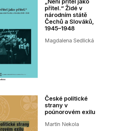
„Není přítel jako
přítel.“ Židé v
národním státě
Čechů a Slováků,
1945–1948
Magdalena Sedlická
České politické
strany v
poúnorovém exilu
Martin Nekola