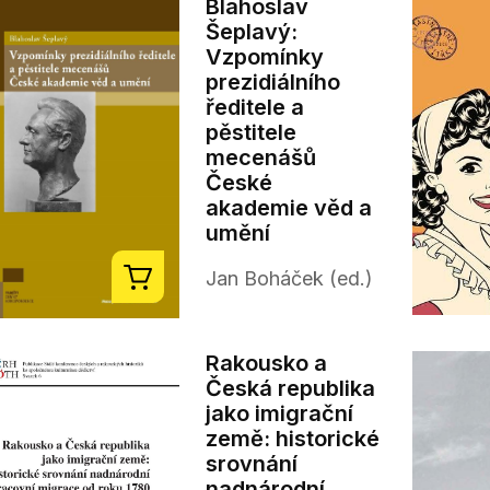
Blahoslav
Šeplavý:
Vzpomínky
prezidiálního
ředitele a
pěstitele
mecenášů
České
akademie věd a
umění
Jan Boháček (ed.)
Rakousko a
Česká republika
jako imigrační
země: historické
srovnání
nadnárodní