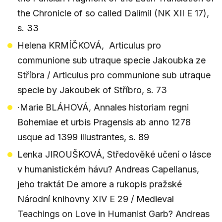
the Chronicle of so called Dalimil (NK XII E 17),
s. 33
Helena KRMÍČKOVÁ, Articulus pro
communione sub utraque specie Jakoubka ze
Stříbra / Articulus pro communione sub utraque
specie by Jakoubek of Stříbro, s. 73
·Marie BLÁHOVÁ, Annales historiam regni
Bohemiae et urbis Pragensis ab anno 1278
usque ad 1399 illustrantes, s. 89
Lenka JIROUŠKOVÁ, Středověké učení o lásce
v humanistickém hávu? Andreas Capellanus,
jeho traktát De amore a rukopis pražské
Národní knihovny XIV E 29 / Medieval
Teachings on Love in Humanist Garb? Andreas