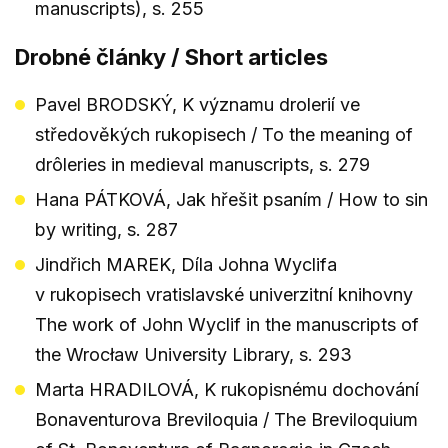
manuscripts), s. 255
Drobné články / Short articles
Pavel BRODSKÝ, K významu drolerií ve
středověkých rukopisech / To the meaning of
drôleries in medieval manuscripts, s. 279
Hana PÁTKOVÁ, Jak hřešit psaním / How to sin
by writing, s. 287
Jindřich MAREK, Díla Johna Wyclifa
v rukopisech vratislavské univerzitní knihovny
The work of John Wyclif in the manuscripts of
the Wrocław University Library, s. 293
Marta HRADILOVÁ, K rukopisnému dochování
Bonaventurova Breviloquia / The Breviloquium