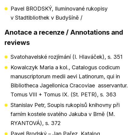
Pavel BRODSKÝ, Iluminované rukopisy
v Stadtibliothek v Budyšíně /
Anotace a recenze / Annotations and
reviews
Svatohavelské rozjímání (I. Hlaváček), s. 351
Kowalczyk Maria a kol., Catalogus codicum
manuscriptorum medii aevi Latinorum, qui in
Bibliotheca Jagellonica Cracoviae asservantur.
Tomus VIII + Tomus IX. (St. PETR), s. 363
Stanislav Petr, Soupis rukopisů knihovny při
farním kostele svatého Jakuba v Brně (M.
RYANTOVÁ), s. 372
Pavel Brodský – Jan Pařez, Katalog