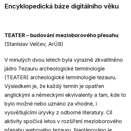
Encyklopedická báze digitálního věku
TEATER – budování mezioborového přesahu
(Stanislav Velčev, ArÚB)
V minulých dvou letech byla výrazně zkvalitněno
jádro Tezauru archeologické terminologie
(TEATER) archeologické terminologie tezauru.
Výsledkem je, že každý termín je opatřen
anglickými a německými ekvivalenty a tam, kde to
bylo možné nebo uznáno za vhodné, i
vysvětlujícími úryvky z odborné literatury. Cíl
aktivity spočívá letos v rozšíření mezioborového
přesahu webového tezauru. Naplánováno je