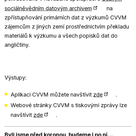
sociálněvědním datovým archivem
na
zpřístupňování primárních dat z výzkumů CVVM
zájemcům z jiných zemí prostřednictvím překladu
materiálů k výzkumu a všech popisků dat do
angličtiny.
Výstupy:
Aplikaci CVVM můžete navštívit
zde
.
Webové stránky CVVM s tiskovými zprávy lze
navštívit
zde
.
Byli jsme před koronou, budeme i po ní…