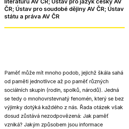
literaturu AV ČR; Ústav pro jazyk český AV
ČR; Ústav pro soudobé dějiny AV ČR; Ústav
státu a práva AV ČR
Paměť může mít mnoho podob, jejichž škála sahá
od paměti jednotlivce až po paměť různých
sociálních skupin (rodin, spolků, národů). Jedná
se tedy o mnohovrstevnatý fenomén, který se bez
výjimky dotýká každého z nás. Řada otázek však
dosud zůstává nezodpovězená: Jak paměť
vzniká? Jakým způsobem jsou informace