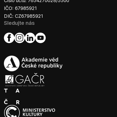
Číslo účtu: 7654270028/5500
IČO: 67985921
DIČ: CZ67985921
Sledujte nás