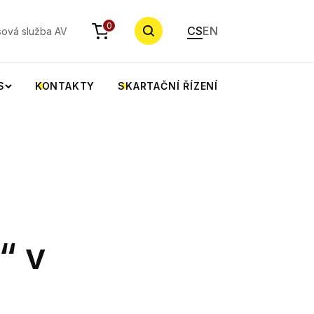
YHLEDAT
0
CS
EN
sová služba AV
S
KONTAKTY
SKARTAČNÍ ŘÍZENÍ
“ v