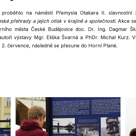
proběhlo na náměstí Přemysla Otakara II. slavnostní z
ké přehrady a jejich otisk v krajině a společnosti
. Akce s
utárního města České Budějovice doc. Dr. Ing. Dagmar 
utoři výstavy Mgr. Eliška Švarná a PhDr. Michal Kurz. V
 2. července, následně se přesune do Horní Plané.