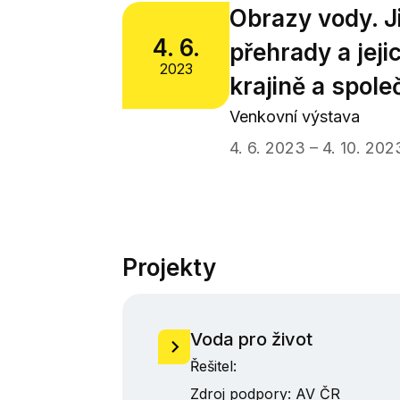
Obrazy vody. J
4. 6.
přehrady a jeji
2023
krajině a spole
Venkovní výstava
4. 6. 2023 – 4. 10. 202
Projekty
Voda pro život
Řešitel:
Zdroj podpory:
AV ČR