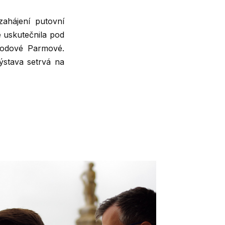
ahájení putovní
e uskutečnila pod
Škodové Parmové.
ýstava setrvá na