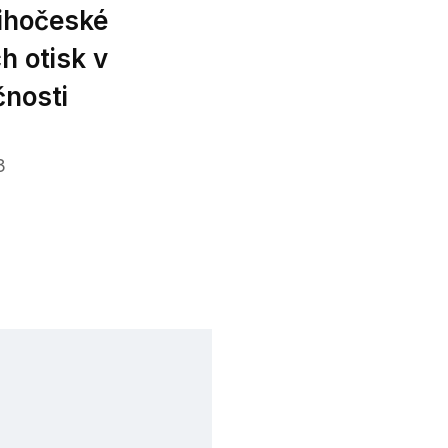
ihočeské
ch otisk v
čnosti
3