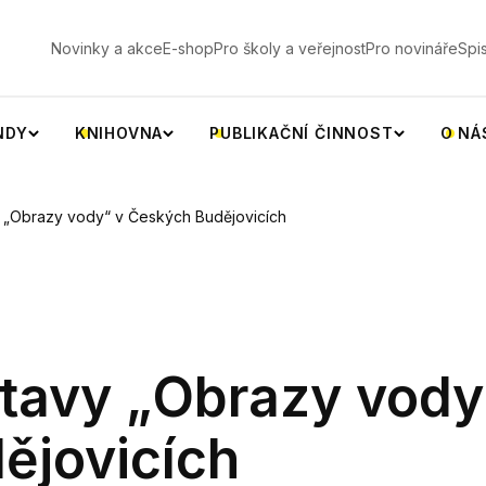
V
Novinky a akce
E-shop
Pro školy a veřejnost
Pro novináře
Spi
NDY
KNIHOVNA
PUBLIKAČNÍ ČINNOST
O NÁ
y „Obrazy vody“ v Českých Budějovicích
tavy „Obrazy vody
ějovicích