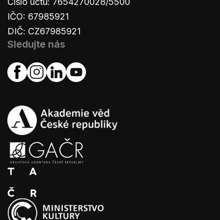
Číslo účtu: 7654270028/5500
IČO: 67985921
DIČ: CZ67985921
Sledujte nás