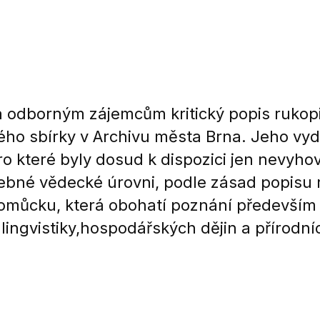
 odborným zájemcům kritický popis rukopi
ho sbírky v Archivu města Brna. Jeho vyd
o které byly dosud k dispozici jen nevyho
ebné vědecké úrovni, podle zásad popisu r
 pomůcku, která obohatí poznání především
lingvistiky,hospodářských dějin a přírodní