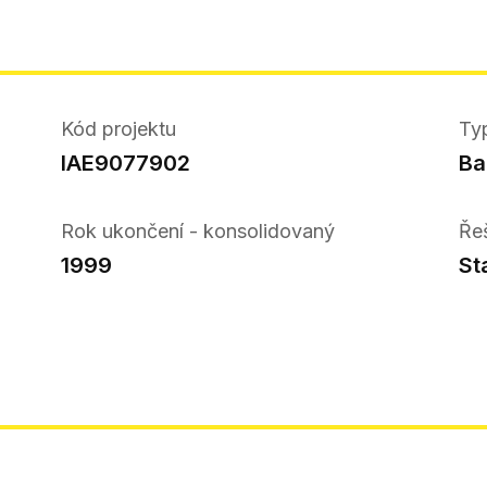
Kód projektu
Ty
IAE9077902
Ba
Rok ukončení - konsolidovaný
Ře
1999
St