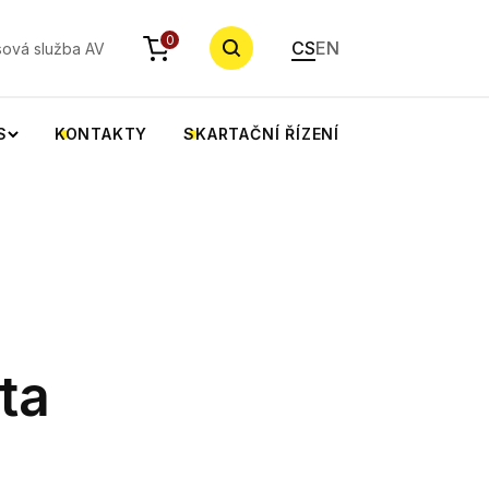
YHLEDAT
0
CS
EN
sová služba AV
S
KONTAKTY
SKARTAČNÍ ŘÍZENÍ
ta