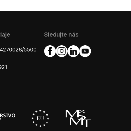
daje
Sledujte nás
654270028/5500
921