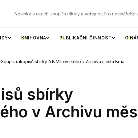
V
Novinky a akce
E-shop
Pro školy a veřejnost
Pro novináře
Spi
NDY
KNIHOVNA
PUBLIKAČNÍ ČINNOST
O NÁ
Soupis rukopisů sbírky A.B.Mitrovského v Archivu města Brna
isů sbírky
kého v Archivu měs