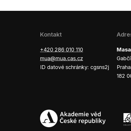
Kontakt
Adre
+420 286 010 110
Masar
mua@mua.cas.cz
Gabčí
ID datové schránky: cgsns2j
Praha
182 0