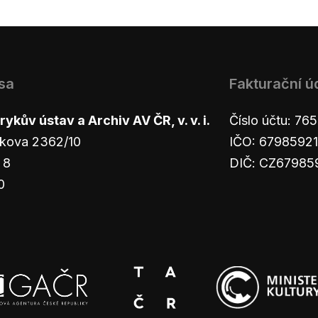
sa
Fakturační ú
ykův ústav a Archiv AV ČR, v. v. i.
Číslo účtu: 7
kova 2362/10
IČO: 67985921
 8
DIČ: CZ67985
0