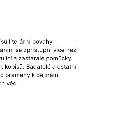
sů literární povahy
áním se zpřístupní více než
vující a zastaralé pomůcky.
ukopisů. Badatelé a ostatní
 o prameny k dějinám
ch věd.