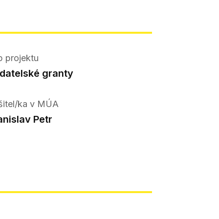
p projektu
datelské granty
šitel/ka v MÚA
anislav Petr