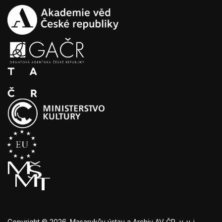
Copyright © 2026. Masarykův ústav a Archiv AV ČR, v. v. i.