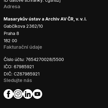
ID datové schránky: cgsns2j
Adresa
Masarykův ústav a Archiv AV ČR, v. v. i.
Gabčíkova 2362/10
Praha 8
182 00
Fakturační údaje
Číslo účtu: 7654270028/5500
IČO: 67985921
DIČ: CZ67985921
Sledujte nás