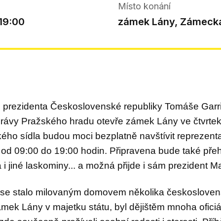
Místo konání
 19:00
zámek Lány, Zámecká
o prezidenta Československé republiky
Tomáše Garr
práv
y
Pražského hradu
otevře zámek Lány
ve čtvrte
ského sídla budou moci bezplatně
navštívit reprezen
y
od 09:00 do 19:00 hodin.
Připraven
a
bude
také pře
 jiné laskominy...
a možná přijde i sám prezident M
é se stalo milovaným domovem několika
českoslovens
zámek Lány v
majetku státu,
byl dějištěm
mnoha
ofici