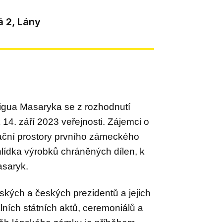
 2, Lány
igua Masaryka
se z
rozhodnutí
k 14.
září 20
23
veřejnosti.
Zájemci o
tační prostory prvního zámeckého
hlídka
výrobků chráněnýc
h dílen
,
k
asaryk.
kých a českých prezidentů a jejich
álních státních aktů, ceremoniálů a