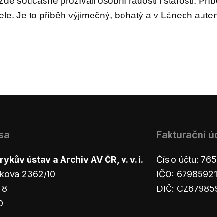
 zde současně prožívali osobní radosti
i
starosti.
Příb
čele.
Je to příběh výjimečný, bohat
ý a
v
Lánech auten
sa
Fakturační ú
ykův ústav a Archiv AV ČR, v. v. i.
Číslo účtu: 7
kova 2362/10
IČO: 67985921
 8
DIČ: CZ67985
0