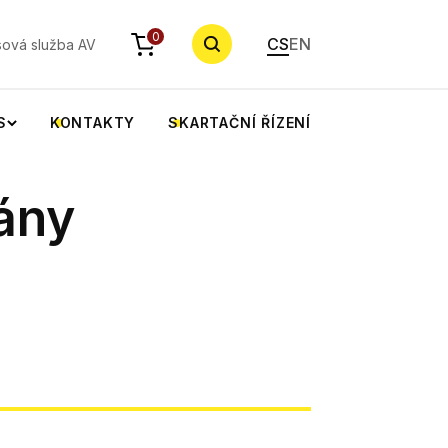
YHLEDAT
0
CS
EN
sová služba AV
S
KONTAKTY
SKARTAČNÍ ŘÍZENÍ
ány