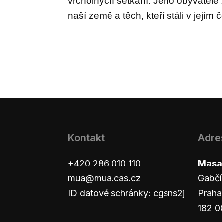
vrcholných setkání.
Jeho o
byvatelé
naší země
a
tě
ch, kteří stáli v
jejím 
Kontakt
Adre
+420 286 010 110
Masar
mua@mua.cas.cz
Gabčí
ID datové schránky: cgsns2j
Praha
182 0