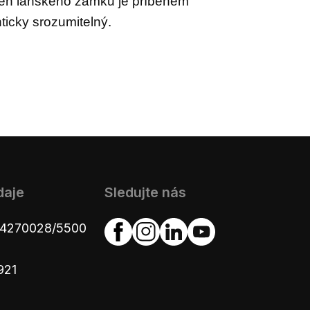
ěh lánského zámku je příběhem
ticky srozumitelný
.
daje
Sledujte nás
654270028/5500
921