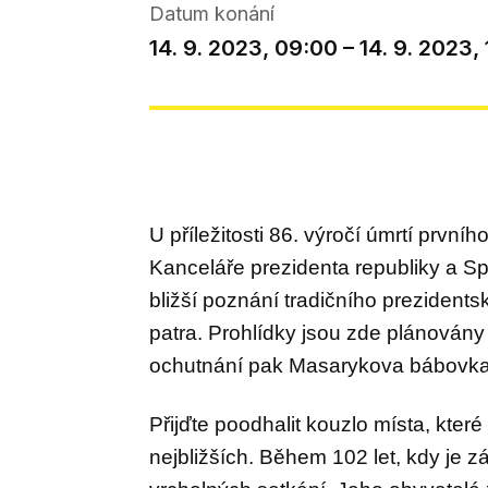
Datum konání
14. 9. 2023, 09:00 – 14. 9. 2023,
U
příležitosti 86. výročí úmrtí
prvníh
Kancelář
e
prezidenta re
publiky a S
bližší poznání tradičního prezident
patra
.
Prohlídky
jsou
zde
plánován
ochutnání pak Masarykova bábovka i
Přijďte
poo
d
halit
kouzlo místa, kter
nejbl
ižších.
Během 102 let, kdy je 