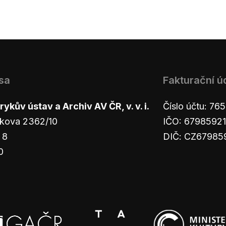
sa
Fakturační ú
ykův ústav a Archiv AV ČR, v. v. i.
Číslo účtu: 7
kova 2362/10
IČO: 67985921
 8
DIČ: CZ67985
0