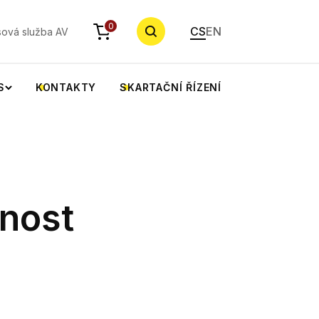
YHLEDAT
0
CS
EN
sová služba AV
S
KONTAKTY
SKARTAČNÍ ŘÍZENÍ
nost