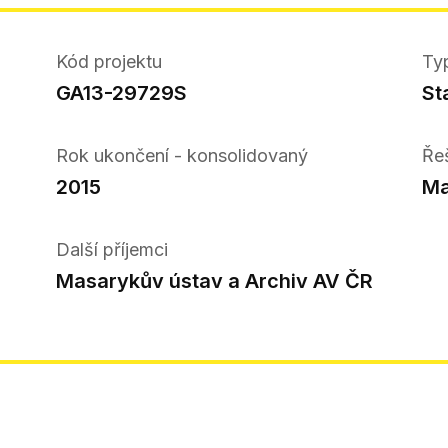
Kód projektu
Ty
GA13-29729S
St
Rok ukončení - konsolidovaný
Ře
2015
Ma
Další příjemci
Masarykův ústav a Archiv AV ČR