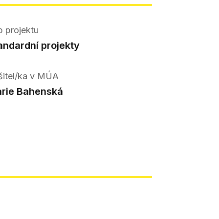
p projektu
andardní projekty
šitel/ka v MÚA
rie Bahenská