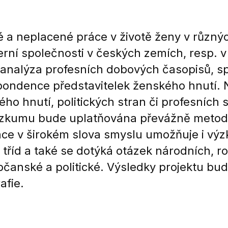
né a neplacené práce v životě ženy v různ
rní společnosti v českých zemích, resp. 
alýza profesních dobových časopisů, spo
ndence představitelek ženského hnutí. 
o hnutí, politických stran či profesních 
i výzkumu bude uplatňována převážně met
áce v širokém slova smyslu umožňuje i výz
 tříd a také se dotýká otázek národních, roz
čanské a politické. Výsledky projektu bu
afie.