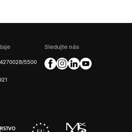
daje
Sledujte nás
654270028/5500
921