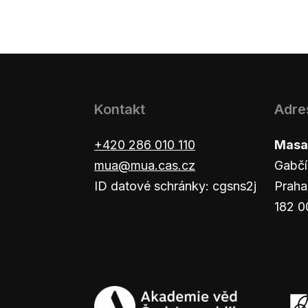
Kontakt
Adre
+420 286 010 110
Masar
mua@mua.cas.cz
Gabčí
ID datové schránky: cgsns2j
Praha
182 0