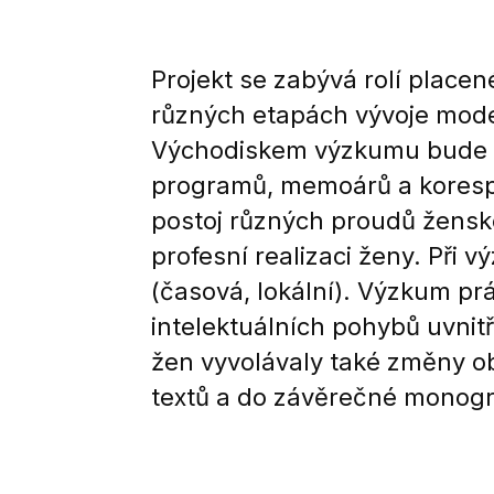
Projekt se zabývá rolí place
různých etapách vývoje mode
Východiskem výzkumu bude an
programů, memoárů a korespo
postoj různých proudů ženskéh
profesní realizaci ženy. Př
(časová, lokální). Výzkum pr
intelektuálních pohybů uvnitř
žen vyvolávaly také změny ob
textů a do závěrečné monogr