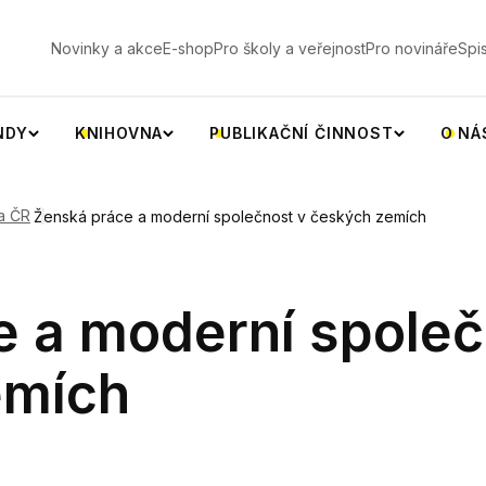
V
Novinky a akce
E-shop
Pro školy a veřejnost
Pro novináře
Spi
NDY
KNIHOVNA
PUBLIKAČNÍ ČINNOST
O NÁ
a ČR
Ženská práce a moderní společnost v českých zemích
e a moderní společ
emích