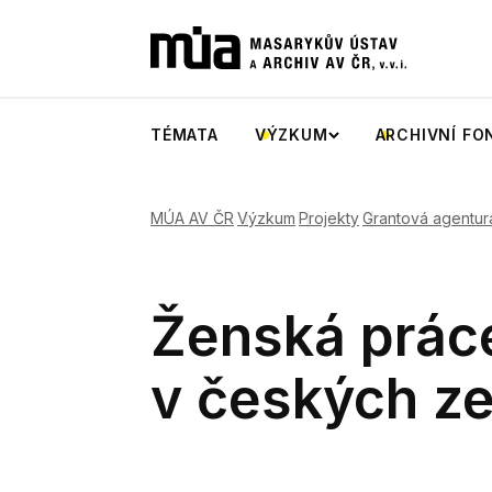
TÉMATA
VÝZKUM
ARCHIVNÍ FO
MÚA AV ČR
Výzkum
Projekty
Grantová agentur
Ženská prác
v českých z