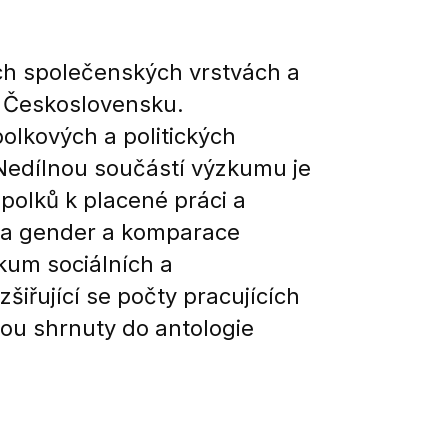
ých společenských vrstvách a
v Československu.
lkových a politických
Nedílnou součástí výzkumu je
spolků k placené práci a
oda gender a komparace
kum sociálních a
šiřující se počty pracujících
dou shrnuty do antologie