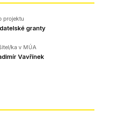
p projektu
datelské granty
šitel/ka v MÚA
adimír Vavřínek