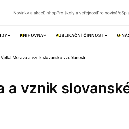
V
Novinky a akce
E-shop
Pro školy a veřejnost
Pro novináře
Spi
NDY
KNIHOVNA
PUBLIKAČNÍ ČINNOST
O NÁ
Velká Morava a vznik slovanské vzdělanosti
 a vznik slovansk