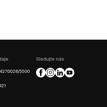
daje
Sledujte nás
654270028/5500
921