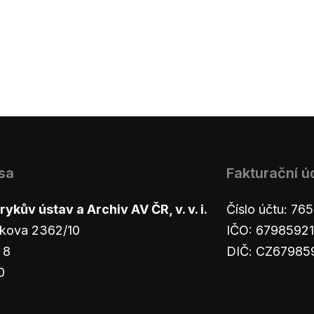
sa
Fakturační ú
ykův ústav a Archiv AV ČR, v. v. i.
Číslo účtu: 7
kova 2362/10
IČO: 67985921
 8
DIČ: CZ67985
0