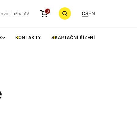
YHLEDAT
0
CS
EN
sová služba AV
S
KONTAKTY
SKARTAČNÍ ŘÍZENÍ
é