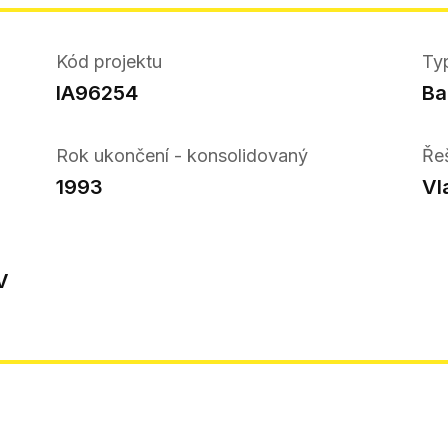
Kód projektu
Ty
IA96254
Ba
Rok ukončení - konsolidovaný
Ře
1993
Vl
V