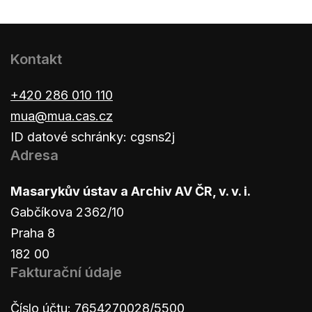
Kontakt
+420 286 010 110
mua@mua.cas.cz
ID datové schránky: cgsns2j
Adresa
Masarykův ústav a Archiv AV ČR, v. v. i.
Gabčíkova 2362/10
Praha 8
182 00
Fakturační údaje
Číslo účtu: 7654270028/5500