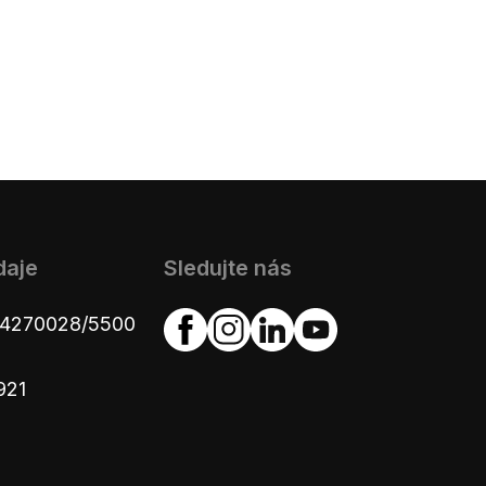
daje
Sledujte nás
654270028/5500
921