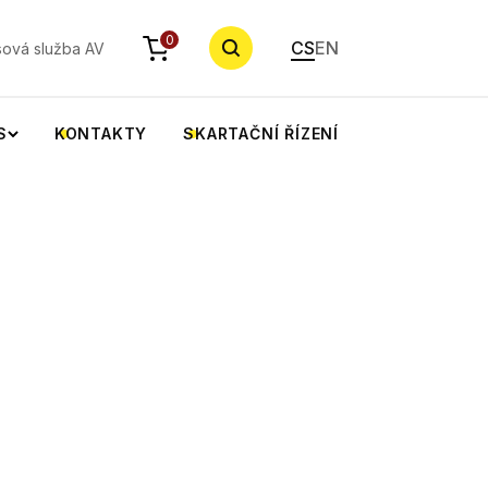
YHLEDAT
0
CS
EN
sová služba AV
S
KONTAKTY
SKARTAČNÍ ŘÍZENÍ