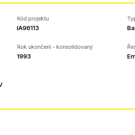
Kód projektu
Ty
IA96113
Ba
Rok ukončení - konsolidovaný
Ře
1993
Em
V