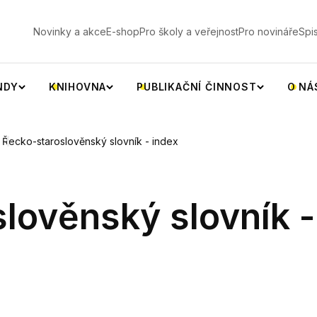
V
Novinky a akce
E-shop
Pro školy a veřejnost
Pro novináře
Spi
NDY
KNIHOVNA
PUBLIKAČNÍ ČINNOST
O NÁ
Řecko-staroslověnský slovník - index
lověnský slovník -