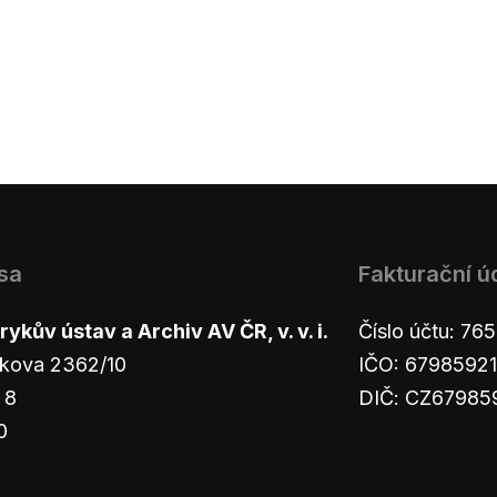
sa
Fakturační ú
ykův ústav a Archiv AV ČR, v. v. i.
Číslo účtu: 7
kova 2362/10
IČO: 67985921
 8
DIČ: CZ67985
0