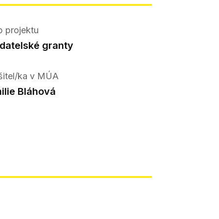
p projektu
datelské granty
šitel/ka v MÚA
ilie Bláhová