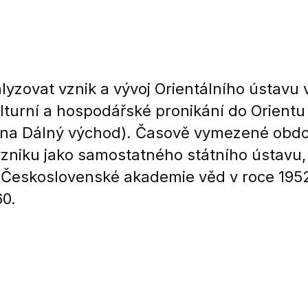
lyzovat vznik a vývoj Orientálního ústavu 
turní a hospodářské pronikání do Orientu
 na Dálný východ). Časově vymezené obdo
 vzniku jako samostatného státního ústav
 Československé akademie věd v roce 1952
60.