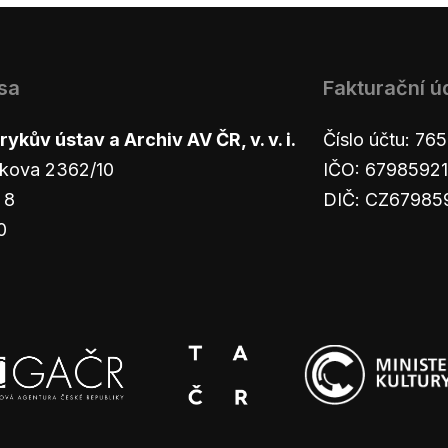
sa
Fakturační ú
ykův ústav a Archiv AV ČR, v. v. i.
Číslo účtu: 7
kova 2362/10
IČO: 67985921
 8
DIČ: CZ67985
0