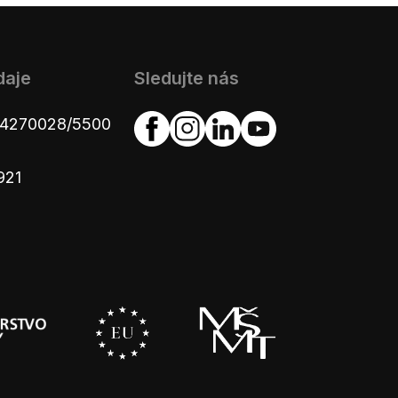
daje
Sledujte nás
654270028/5500
921