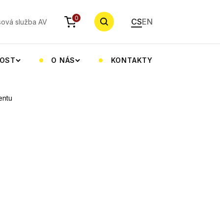
YHLEDAT
0
CS
EN
sová služba AV
NOST
O NÁS
KONTAKTY
entu
i