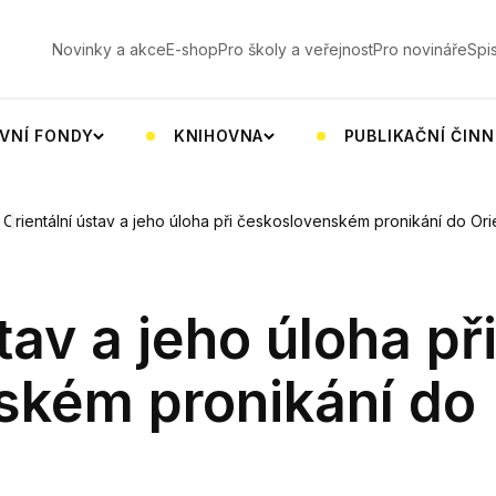
V
Novinky a akce
E-shop
Pro školy a veřejnost
Pro novináře
Spi
VNÍ FONDY
KNIHOVNA
PUBLIKAČNÍ ČIN
Orientální ústav a jeho úloha při československém pronikání do Ori
tav a jeho úloha př
ském pronikání do