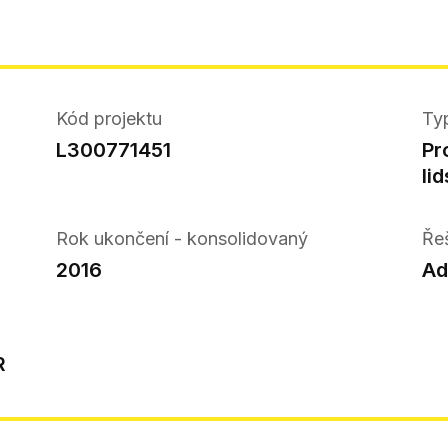
Kód projektu
Ty
L300771451
Pr
li
Rok ukončení - konsolidovaný
Ře
2016
Ad
R