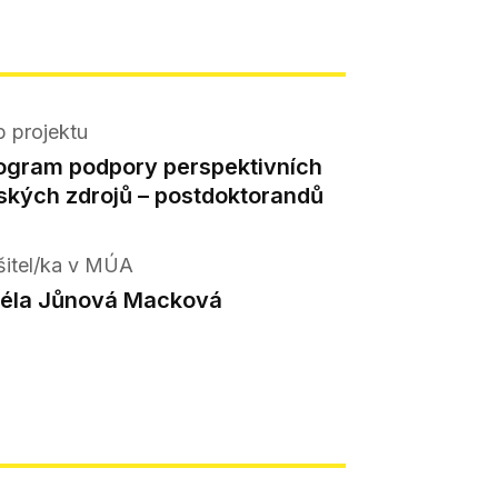
p projektu
ogram podpory perspektivních
dských zdrojů – postdoktorandů
šitel/ka v MÚA
éla Jůnová Macková