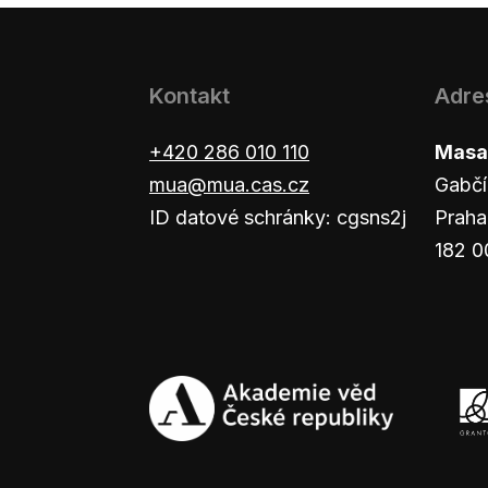
Kontakt
Adre
+420 286 010 110
Masar
mua@mua.cas.cz
Gabčí
ID datové schránky: cgsns2j
Praha
182 0