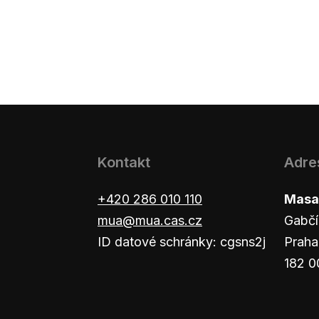
Kontakt
Adre
+420 286 010 110
Masar
mua@mua.cas.cz
Gabčí
ID datové schránky: cgsns2j
Praha
182 0