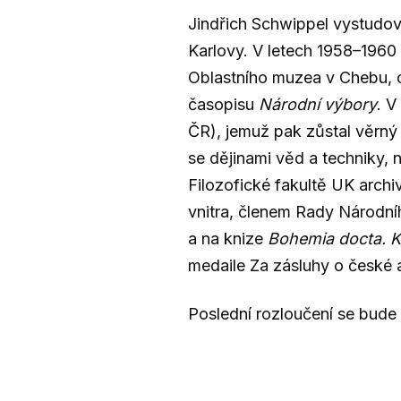
Jindřich Schwippel vystudoval
Karlovy. V letech 1958–1960 
Oblastního muzea v Chebu, o
časopisu
Národní výbory
. V
ČR), jemuž pak zůstal věrný
se dějinami věd a techniky,
Filozofické fakultě UK archivn
vnitra, členem Rady Národníh
a na knize
Bohemia docta. K
medaile Za zásluhy o české a
Poslední rozloučení se bude 