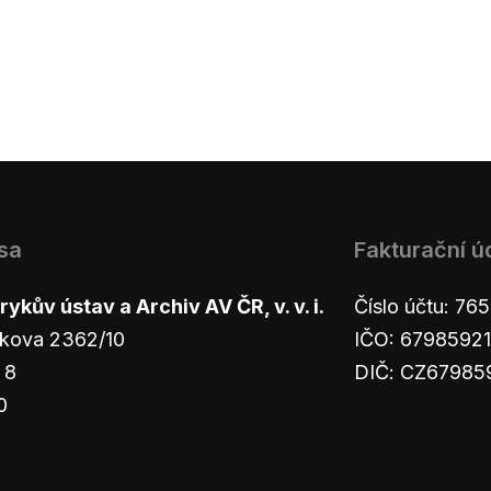
sa
Fakturační ú
ykův ústav a Archiv AV ČR, v. v. i.
Číslo účtu: 7
kova 2362/10
IČO: 67985921
 8
DIČ: CZ67985
0