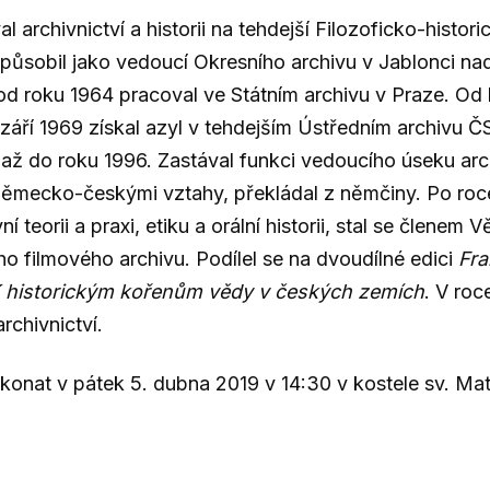
 archivnictví a historii na tehdejší Filozoficko-histori
působil jako vedoucí Okresního archivu v Jablonci nad
d roku 1964 pracoval ve Státním archivu v Praze. Od
 září 1969 získal azyl v tehdejším Ústředním archivu
 až do roku 1996. Zastával funkci vedoucího úseku ar
 německo-českými vztahy, překládal z němčiny. Po ro
í teorii a praxi, etiku a orální historii, stal se členem
o filmového archivu. Podílel se na dvoudílné edici
Fra
 historickým kořenům vědy v českých zemích
. V ro
rchivnictví.
konat v pátek 5. dubna 2019 v 14:30 v kostele sv. Matě