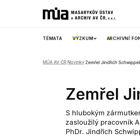
TÉMATA
VÝZKUM
ARCHIVNÍ FO
MÚA AV ČR
Novinky
Zemřel Jindřich Schwippel
Zemřel Ji
S hlubokým zármutkem
zasloužilý pracovník 
PhDr. Jindřich Schwip