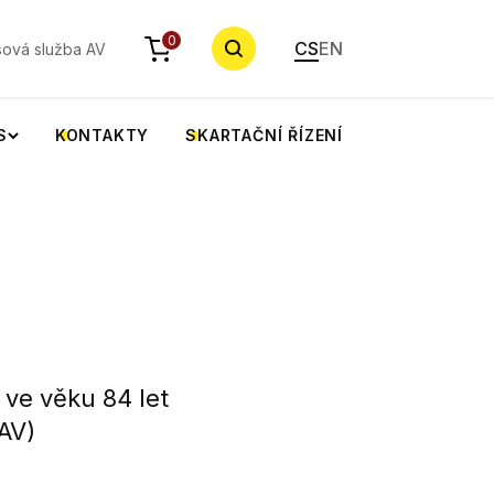
YHLEDAT
0
CS
EN
sová služba AV
S
KONTAKTY
SKARTAČNÍ ŘÍZENÍ
ve věku 84 let
AV)