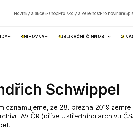
V
Novinky a akce
E-shop
Pro školy a veřejnost
Pro novináře
Spi
NDY
KNIHOVNA
PUBLIKAČNÍ ČINNOST
O NÁ
ndřich Schwippel
 oznamujeme, že 28. března 2019 zemřel 
Archivu AV ČR (dříve Ústředního archivu ČS
pel.