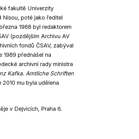
cké fakultě Univerzity
 Nisou, poté jako ředitel
 března 1968 byl redaktorem
 ČSAV (pozdějším Archivu AV
chivních fondů ČSAV, zabýval
ce 1989 přednášel na
 Vědecké archivní rady ministra
nz Kafka. Amtliche Schriften
ce 2010 mu byla udělena
je v Dejvicích, Praha 6.