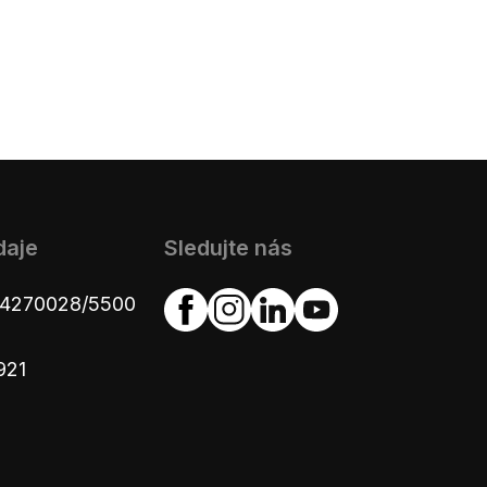
daje
Sledujte nás
654270028/5500
921