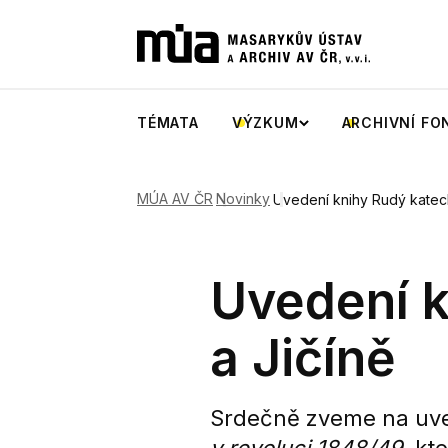
TÉMATA
VÝZKUM
ARCHIVNÍ FO
MÚA AV ČR
Novinky
Uvedení knihy Rudý katech
Uvedení k
a Jičíně
Srdečně zveme na uv