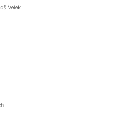
oš Velek
ch