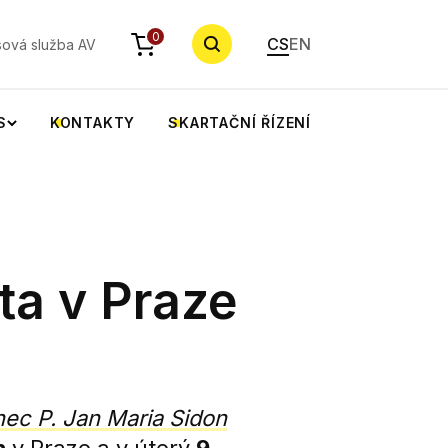
YHLEDAT
0
CS
EN
sová služba AV
S
KONTAKTY
SKARTAČNÍ ŘÍZENÍ
ta v Praze
nec P. Jan Maria Sidon