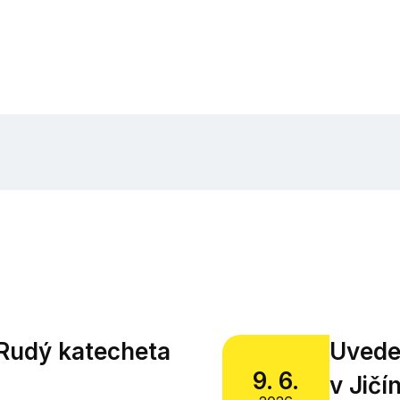
Rudý katecheta
Uvede
9. 6.
v Jičí