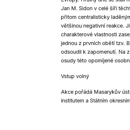
Jan M. Sidon v celé šíři těc
přitom centralisticky laděn
většinou negativní reakce. J
charakterové vlastnosti zase
jednou z prvních obětí tzv.
odsoudil k zapomenutí. Na z
osudy této opomíjené osobno
Vstup volný
Akce pořádá Masarykův ústav
institutem a Státním okresní