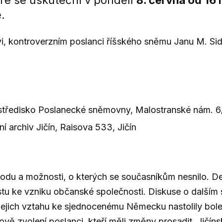
eré se uskuteční v pondělí
8. června od 16 
.
vi, kontroverzním poslanci říšského sněmu Janu M. Sido
í středisko Poslanecké sněmovny, Malostranské nám. 6
sní archiv Jičín, Raisova 533, Jičín
odu a možnosti, o kterých se současníkům nesnilo. Deb
estu ke vzniku občanské společnosti. Diskuse o dalším 
ejich vztahu ke sjednocenému Německu nastolily bolest
nově zvolení poslanci, kteří měli změny prosadit. Jičí