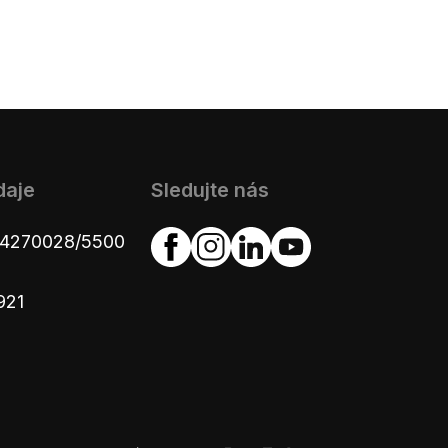
daje
Sledujte nás
654270028/5500
921