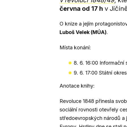
v revoluci 1848/49
, kt
června od 17 h
v Jičíně
O knize a jejím protagonisto
Luboš Velek (MÚA)
.
Místa konání:
8. 6. 16:00 Informačn
9. 6. 17:00 Státní okre
Anotace knihy:
Revoluce 1848 přinesla svob
sociální rovnosti otevřely c
středoevropských národů a j
Evropy. Hrdiny dne se stali 