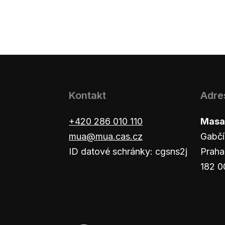
Kontakt
Adre
+420 286 010 110
Masar
mua@mua.cas.cz
Gabčí
ID datové schránky: cgsns2j
Praha
182 0