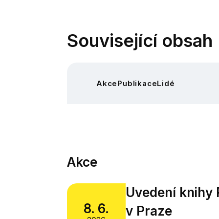
Související obsah
Akce
Publikace
Lidé
Akce
Uvedení knihy 
8. 6.
v Praze