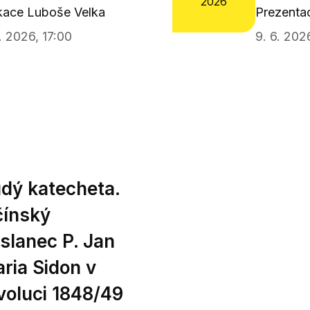
2026
kace Luboše Velka
Prezenta
6. 2026, 17:00
9. 6. 202
dý katecheta.
čínský
slanec P. Jan
ria Sidon v
voluci 1848/49