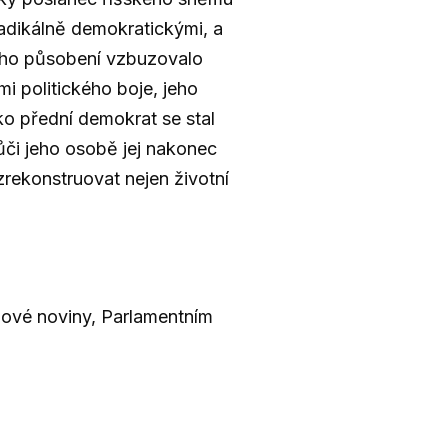
radikálně demokratickými, a
jeho působení vzbuzovalo
i politického boje, jeho
ko přední demokrat se stal
ůči jeho osobě jej nakonec
rekonstruovat nejen životní
dové noviny, Parlamentním