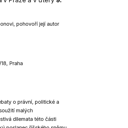
h
v Praze a v úterý
9.
novi, pohovoří její autor
/18, Praha
aty o právní, politické a
soužití malých
ivá dilemata této části
nský poslanec říšského sněmu