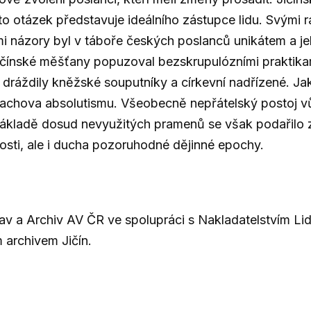
hto otázek představuje ideálního zástupce lidu. Svými 
ými názory byl v táboře českých poslanců unikátem a 
ičínské měšťany popuzoval bezskrupulózními praktikam
 dráždily kněžské souputníky a církevní nadřízené. Ja
 Bachova absolutismu. Všeobecně nepřátelský postoj v
ákladě dosud nevyužitých pramenů se však podařilo z
sti, ale i ducha pozoruhodné dějinné epochy.
 a Archiv AV ČR ve spolupráci s Nakladatelstvím Li
m archivem Jičín.