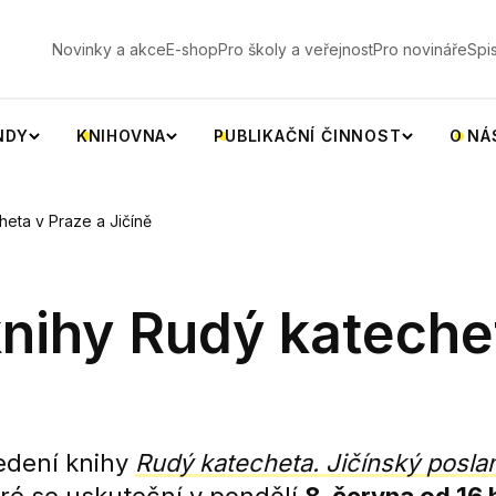
V
Novinky a akce
E-shop
Pro školy a veřejnost
Pro novináře
Spi
NDY
KNIHOVNA
PUBLIKAČNÍ ČINNOST
O NÁ
eta v Praze a Jičíně
nihy Rudý kateche
edení knihy
Rudý katecheta. Jičínský posla