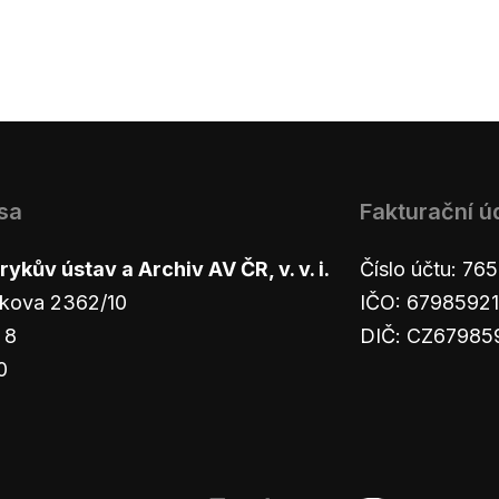
sa
Fakturační ú
ykův ústav a Archiv AV ČR, v. v. i.
Číslo účtu: 7
kova 2362/10
IČO: 67985921
 8
DIČ: CZ67985
0