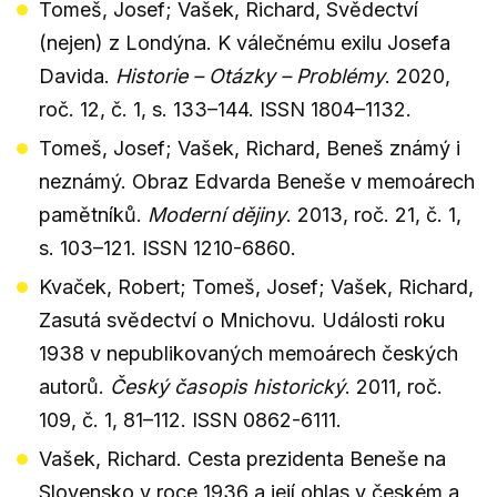
Tomeš, Josef; Vašek, Richard, Svědectví
(nejen) z Londýna. K válečnému exilu Josefa
Davida.
Historie – Otázky – Problémy
. 2020,
roč. 12, č. 1, s. 133–144. ISSN 1804–1132.
Tomeš, Josef; Vašek, Richard, Beneš známý i
neznámý. Obraz Edvarda Beneše v memoárech
pamětníků.
Moderní dějiny
. 2013, roč. 21, č. 1,
s. 103–121. ISSN 1210-6860.
Kvaček, Robert; Tomeš, Josef; Vašek, Richard,
Zasutá svědectví o Mnichovu. Události roku
1938 v nepublikovaných memoárech českých
autorů.
Český časopis historický
. 2011, roč.
109, č. 1, 81–112. ISSN 0862-6111.
Vašek, Richard. Cesta prezidenta Beneše na
Slovensko v roce 1936 a její ohlas v českém a