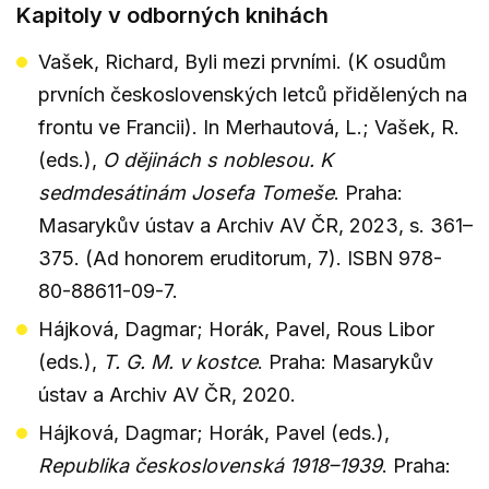
Kapitoly v odborných knihách
Vašek, Richard, Byli mezi prvními. (K osudům
prvních československých letců přidělených na
frontu ve Francii). In Merhautová, L.; Vašek, R.
(eds.),
O dějinách s noblesou. K
sedmdesátinám Josefa Tomeše
. Praha:
Masarykův ústav a Archiv AV ČR, 2023, s. 361–
375. (Ad honorem eruditorum, 7). ISBN 978-
80-88611-09-7.
Hájková, Dagmar; Horák, Pavel, Rous Libor
(eds.),
T. G. M. v kostce
. Praha: Masarykův
ústav a Archiv AV ČR, 2020.
Hájková, Dagmar; Horák, Pavel (eds.),
Republika československá 1918–1939
. Praha: