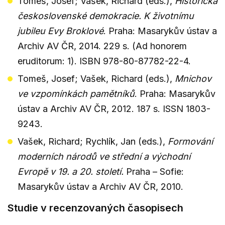
Tomeš, Josef; Vašek, Richard (eds.),
Historička
československé demokracie. K životnímu
jubileu Evy Broklové
. Praha: Masarykův ústav a
Archiv AV ČR, 2014. 229 s. (Ad honorem
eruditorum: 1). ISBN 978-80-87782-22-4.
Tomeš, Josef; Vašek, Richard (eds.),
Mnichov
ve vzpomínkách pamětníků
. Praha: Masarykův
ústav a Archiv AV ČR, 2012. 187 s. ISSN 1803-
9243.
Vašek, Richard; Rychlík, Jan (eds.),
Formování
moderních národů ve střední a východní
Evropě v 19. a 20. století.
Praha – Sofie:
Masarykův ústav a Archiv AV ČR, 2010.
Studie v recenzovaných časopisech