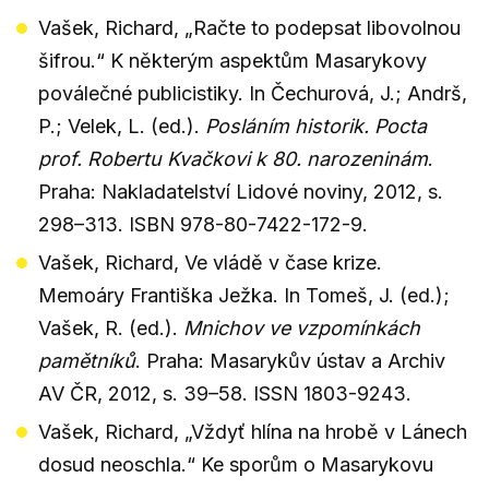
Vašek, Richard, „Račte to podepsat libovolnou
šifrou.“ K některým aspektům Masarykovy
poválečné publicistiky. In Čechurová, J.; Andrš,
P.; Velek, L. (ed.).
Posláním historik. Pocta
prof. Robertu Kvačkovi k 80. narozeninám
.
Praha: Nakladatelství Lidové noviny, 2012, s.
298–313. ISBN 978-80-7422-172-9.
Vašek, Richard, Ve vládě v čase krize.
Memoáry Františka Ježka. In Tomeš, J. (ed.);
Vašek, R. (ed.).
Mnichov ve vzpomínkách
pamětníků
. Praha: Masarykův ústav a Archiv
AV ČR, 2012, s. 39–58. ISSN 1803-9243.
Vašek, Richard, „Vždyť hlína na hrobě v Lánech
dosud neoschla.“ Ke sporům o Masarykovu