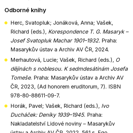
Odborné knihy
Herc, Svatopluk; Jonáková, Anna; Vašek,
Richard (eds.),
Korespondence T. G. Masaryk –
Josef Svatopluk Machar 1901–1932.
Praha:
Masarykův ústav a Archiv AV ČR, 2024.
Merhautová, Lucie; Vašek, Richard (eds.),
O
dějinách s noblesou. K sedmdesátinám Josefa
Tomeše
. Praha: Masarykův ústav a Archiv AV
ČR, 2023, (Ad honorem eruditorum, 7). ISBN
978-80-88611-09-7.
Horák, Pavel; Vašek, Richard (eds.),
Ivo
Ducháček: Deníky 1939–1945
. Praha:
Nakladatelství Lidové noviny – Masarykův
ústav a Archiv AV ČR, 2022. 561 s. Ego.