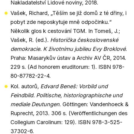
Nakladatelství Lidové noviny, 2018.
Vašek, Richard, „Těším se již domů z té dřiny, i
pobyt zde neposkytuje mně odpočinku.“
Několik glos k cestování TGM. In Tomeš, J.;
Vašek, R. (ed.).
Historička československé
demokracie. K životnímu jubileu Evy Broklové
.
Praha: Masarykův ústav a Archiv AV ČR, 2014.
229 s. (Ad honorem eruditorum: 1). ISBN 978-
80-87782-22-4.
Kol. autorů,
Edvard Beneš: Vorbild und
Feindbild. Politische, historiographische und
mediale Deutungen
. Göttingen: Vandenhoeck &
Ruprecht, 2013. 306 s. (Veröffentlichungen des
Collegium Carolinum: 129). ISBN 978-3-525-
37302-6.