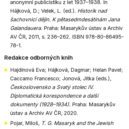
anonymní publicistiku z let 1937–1938. In
Hájková, D.; Velek, L. (ed.).
Historik nad
šachovnicí dějin. K pětasedmdesátinám Jana
Galandauera
. Praha: Masarykův ústav a Archiv
AV ČR, 2011, s. 236–262. ISBN 978-80-86495-
78-1.
Redakce odborných knih
Hajdinová Eva; Hájková, Dagmar; Helan Pavel;
Caccamo Francesco; Jonová, Jitka (eds.),
Československo a Svatý stolec IV.
Diplomatická korespondence a další
dokumenty (1928–1934).
Praha: Masarykův
ústav a Archiv AV ČR, 2020.
Pojar, Miloš,
T. G. Masaryk and the Jewish