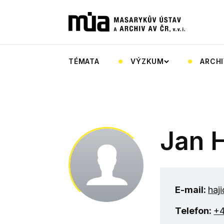
TÉMATA
VÝZKUM
ARCHI
Jan H
E-mail:
haj
Telefon:
+4