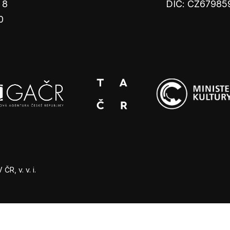
 8
DIČ: CZ67985
0
R, v. v. i.