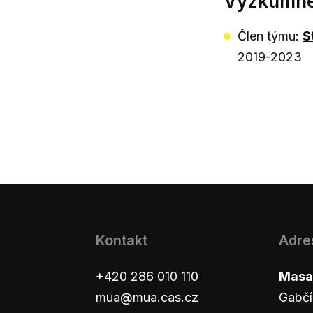
Výzkumné 
Člen týmu:
S
2019-2023
Kontakt
Adre
+420 286 010 110
Masar
mua@mua.cas.cz
Gabčí