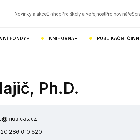
V
Novinky a akce
E-shop
Pro školy a veřejnost
Pro novináře
Spi
VNÍ FONDY
KNIHOVNA
PUBLIKAČNÍ ČIN
ajič, Ph.D.
ic@mua.cas.cz
20 286 010 520