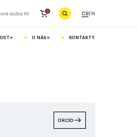
YHLEDAT
0
CS
EN
sová služba AV
NOST
O NÁS
KONTAKTY
ORCID