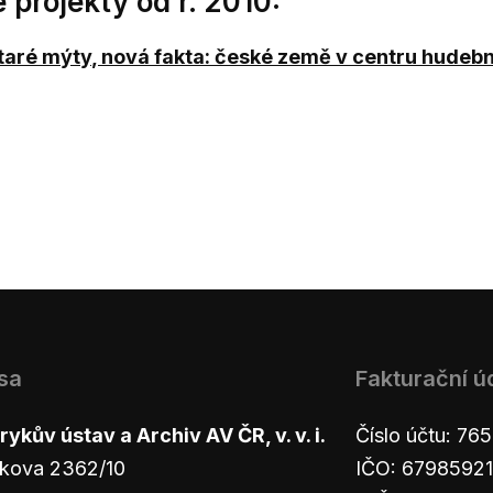
projekty od r. 2010:
taré mýty, nová fakta: české země v centru hudební
sa
Fakturační ú
ykův ústav a Archiv AV ČR, v. v. i.
Číslo účtu: 7
kova 2362/10
IČO: 67985921