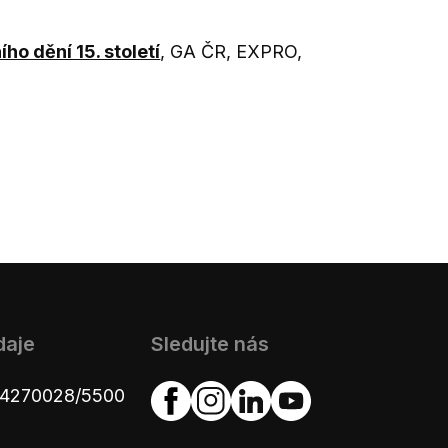
ho dění 15. století
, GA ČR, EXPRO,
daje
Sledujte nás
654270028/5500