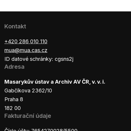
Kontakt
+420 286 010 110
mua@mua.cas.cz
ID datové schránky: cgsns2j
Adresa
Masarykův ústav a Archiv AV ČR, v. v. i.
Gabčíkova 2362/10
Praha 8
182 00
Fakturační údaje
Číslo účtu: 7654270028/5500