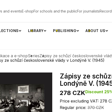
s and events
E-shop
For schools and the public
For journalists
Record
LECTIONS
LIBRARY
PUBLISHING
ABOUT US
ikace a e-shop
Series
Zápisy ze schůzí československé vlá
sy ze schůzí československé vlády v Londýně V. (1945)
Zápisy ze schůz
Londýně V. (194
278 CZK
Discount 25
Price excluding VAT: 278 
Regular price:
370 CZK