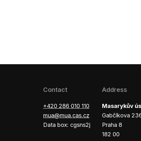
Contact
Address
+420 286 010 110
Masarykův ústa
mua@mua.cas.cz
Gabčíkova 23
Data box: cgsns2j
Praha 8
182 00