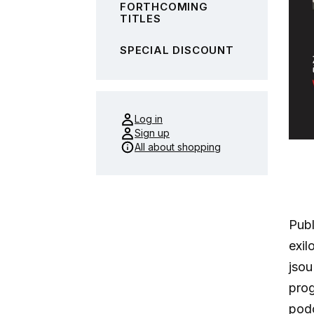
FORTHCOMING
TITLES
SPECIAL DISCOUNT
Log in
Sign up
All about shopping
Publ
exil
jsou
prog
podo