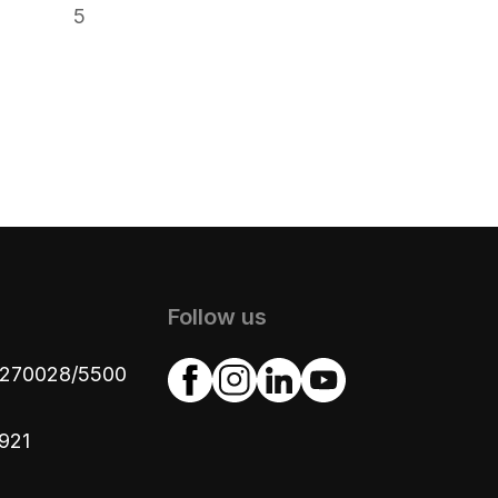
5
Follow us
4270028/5500
921