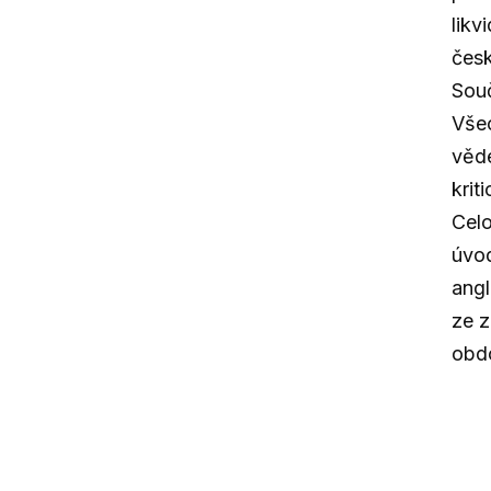
likv
česk
Souč
Všec
věde
krit
Celo
úvod
angl
ze 
obdo