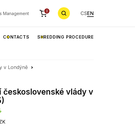
SEARCH
0
CS
EN
s Management
CONTACTS
SHREDDING PROCEDURE
dy v Londýně
í československé vlády v
5)
%
CZK