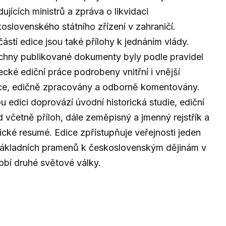
idujících ministrů a zpráva o likvidaci
oslovenského státního zřízení v zahraničí.
ástí edice jsou také přílohy k jednáním vlády.
hny publikované dokumenty byly podle pravidel
cké ediční práce podrobeny vnitřní i vnější
ice, edičně zpracovány a odborně komentovány.
u edici doprovází úvodní historická studie, ediční
 včetně příloh, dále zeměpisný a jmenný rejstřík a
ické resumé. Edice zpřístupňuje veřejnosti jeden
základních pramenů k československým dějinám v
bí druhé světové války.