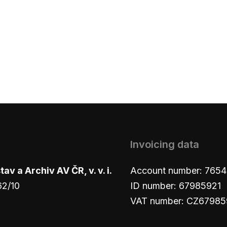
Invoicing data
v a Archiv AV ČR, v. v. i.
Account number: 765
62/10
ID number: 67985921
VAT number: CZ67985