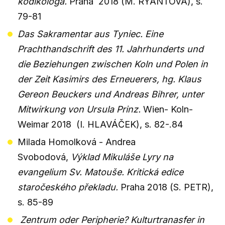
kodikologa.
Praha 2018 (M. RYANTOVÁ), s.
79-81
Das Sakramentar aus Tyniec. Eine
Prachthandschrift des 11. Jahrhunderts und
die Beziehungen zwischen Koln und Polen in
der Zeit Kasimirs des Erneuerers, hg. Klaus
Gereon Beuckers und Andreas Bihrer, unter
Mitwirkung von Ursula Prinz.
Wien- Koln-
Weimar 2018 (I. HLAVÁČEK), s. 82-.84
Milada Homolková - Andrea
Svobodová,
Výklad Mikuláše Lyry na
evangelium Sv. Matouše. Kritická edice
staročeského překladu.
Praha 2018 (S. PETR),
s. 85-89
Zentrum oder Peripherie? Kulturtranasfer in