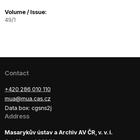
Volume / Issue:
49/1
Contact
+420 286 010 110
mua@mua.cas.cz
Data box: cgsns2j
Address
Masarykův ústav a Archiv AV ČR, v. v. i.