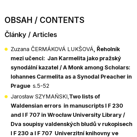
OBSAH / CONTENTS
Články / Articles
Zuzana ČERMÁKOVÁ LUKŠOVÁ
, Řeholník
mezi učenci: Jan Karmelita jako pražský
synodální kazatel / A Monk among Scholars:
Iohannes Carmelita as a Synodal Preacher in
Prague
s.5-52
Jarosław SZYMAŃSKI,
Two lists of
Waldensian errors in manuscripts I F 230
and I F 707 in Wrocław University Library /
Dva soupisy valdenských bludů v rukopisech
I F 230 a I F 707 Univerzitní knihovny ve