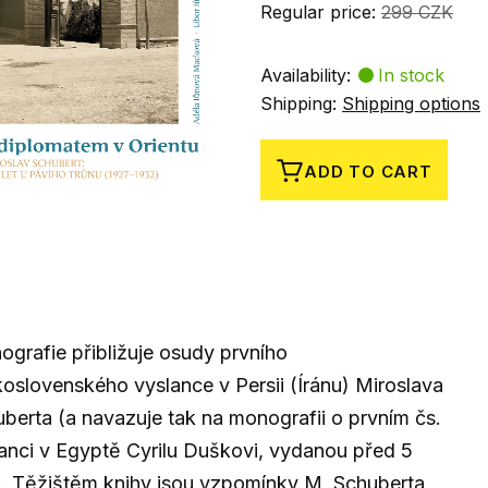
Regular price:
299 CZK
Availability:
In stock
Shipping:
Shipping options
ADD TO CART
grafie přibližuje osudy prvního
oslovenského vyslance v Persii (Íránu) Miroslava
berta (a navazuje tak na monografii o prvním čs.
anci v Egyptě Cyrilu Duškovi, vydanou před 5
). Těžištěm knihy jsou vzpomínky M. Schuberta