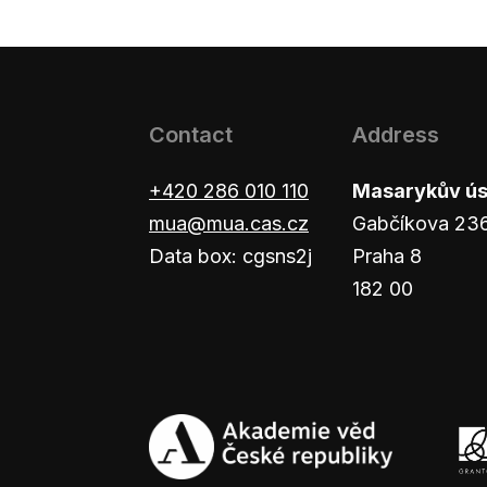
Contact
Address
+420 286 010 110
Masarykův ústa
mua@mua.cas.cz
Gabčíkova 23
Data box: cgsns2j
Praha 8
182 00