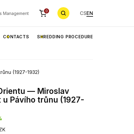
SEARCH
0
CS
EN
s Management
CONTACTS
SHREDDING PROCEDURE
trůnu (1927-1932)
Orientu — Miroslav
t u Pávího trůnu (1927-
%
CZK