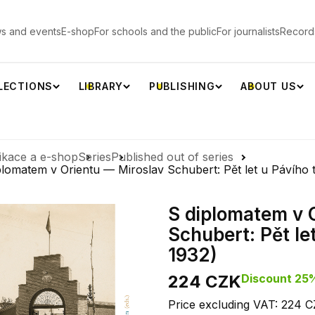
s and events
E-shop
For schools and the public
For journalists
Record
LECTIONS
LIBRARY
PUBLISHING
ABOUT US
ikace a e-shop
Series
Published out of series
plomatem v Orientu — Miroslav Schubert: Pět let u Pávího 
S diplomatem v 
Schubert: Pět le
1932)
224 CZK
Discount 25
Price excluding VAT: 224 