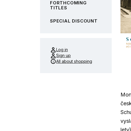
FORTHCOMING
TITLES
SPECIAL DISCOUNT
Log in
Sign up
All about shopping
Mono
česk
Schu
vysl
lety