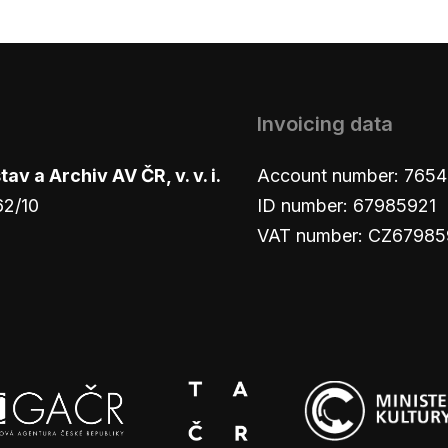
Invoicing data
v a Archiv AV ČR, v. v. i.
Account number: 765
62/10
ID number: 67985921
VAT number: CZ67985