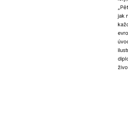
„Pět
jak 
každ
evro
úvod
ilus
dipl
živo