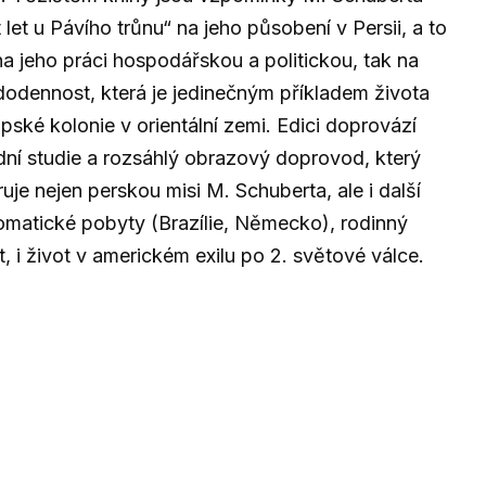
 let u Pávího trůnu“ na jeho působení v Persii, a to
na jeho práci hospodářskou a politickou, tak na
odennost, která je jedinečným příkladem života
pské kolonie v orientální zemi. Edici doprovází
ní studie a rozsáhlý obrazový doprovod, který
truje nejen perskou misi M. Schuberta, ale i další
omatické pobyty (Brazílie, Německo), rodinný
t, i život v americkém exilu po 2. světové válce.