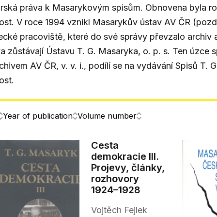
rská práva k Masarykovým spisům. Obnovena byla ro
ost. V roce 1994 vznikl Masarykův ústav AV ČR (pozd
cké pracoviště, které do své správy převzalo archiv
a zůstávají Ústavu T. G. Masaryka, o. p. s. Ten úzc
chivem AV ČR, v. v. i., podílí se na vydávání Spisů T. G
ost.
Year of publication
Volume number
Cesta
demokracie III.
Projevy, články,
rozhovory
1924–1928
Vojtěch Fejlek