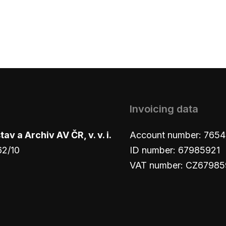
Invoicing data
v a Archiv AV ČR, v. v. i.
Account number: 765
62/10
ID number: 67985921
VAT number: CZ67985