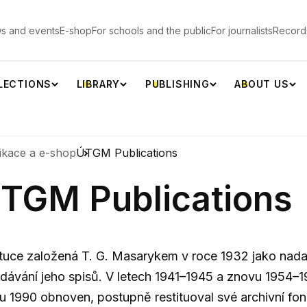
s and events
E-shop
For schools and the public
For journalists
Record
LECTIONS
LIBRARY
PUBLISHING
ABOUT US
ikace a e-shop
ÚTGM Publications
TGM Publications
ituce založená T. G. Masarykem v roce 1932 jako nadac
dávání jeho spisů. V letech 1941–1945 a znovu 1954–19
u 1990 obnoven, postupně restituoval své archivní fon