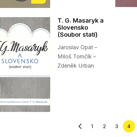
T. G. Masaryk a
Slovensko
(Soubor statí)
Jaroslav Opat –
Miloš Tomčík –
Zdeněk Urban
1
2
3
4