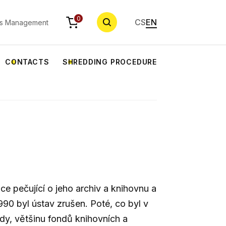
SEARCH
0
CS
EN
s Management
CONTACTS
SHREDDING PROCEDURE
e pečující o jeho archiv a knihovnu a
90 byl ústav zrušen. Poté, co byl v
dy, většinu fondů knihovních a