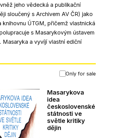
vněž jeho vědecká a publikační
ěji sloučený s Archivem AV ČR) jako
 a knihovnu ÚTGM, přičemž vlastnická
e spolupracuje s Masarykovým ústavem
. Masaryka a vyvíjí vlastní ediční
Only for sale
Masarykova
idea
československé
státnosti ve
světle kritiky
dějin