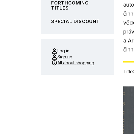
FORTHCOMING
auto
TITLES
činn
SPECIAL DISCOUNT
věde
práv
a Ar
činn
Log in
Sign up
All about shopping
Title