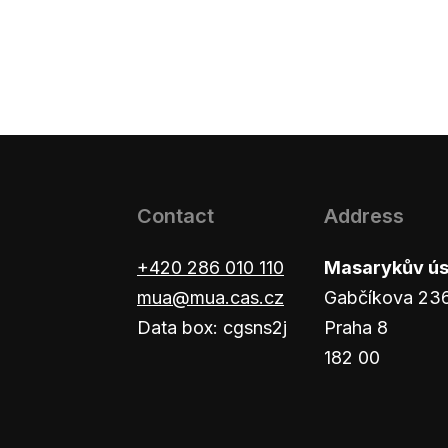
Contact
Address
+420 286 010 110
Masarykův ústa
mua@mua.cas.cz
Gabčíkova 23
Data box: cgsns2j
Praha 8
182 00