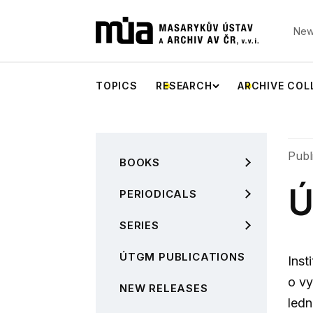
New
TOPICS
RESEARCH
ARCHIVE COL
Publ
BOOKS
Ú
PERIODICALS
SERIES
ÚTGM PUBLICATIONS
Inst
o vy
NEW RELEASES
ledn