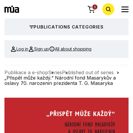
0
PUBLICATIONS CATEGORIES
Log in
Sign up
All about shopping
Publikace a e-shop
Series
Published out of series
„Přispět může každý.“ Národní fond Masarykův a
oslavy 70. narozenin prezidenta T. G. Masaryka