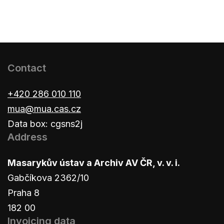
Contact
+420 286 010 110
mua@mua.cas.cz
Data box: cgsns2j
Address
Masarykův ústav a Archiv AV ČR, v. v. i.
Gabčíkova 2362/10
Praha 8
182 00
Invoicing data