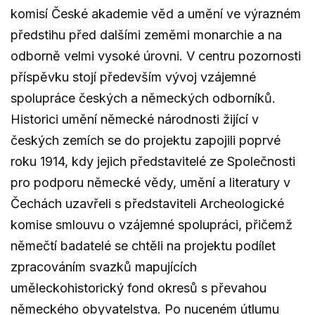
komisí České akademie věd a umění ve výrazném
předstihu před dalšími zeměmi monarchie a na
odborně velmi vysoké úrovni. V centru pozornosti
příspěvku stojí především vývoj vzájemné
spolupráce českých a německých odborníků.
Historici umění německé národnosti žijící v
českých zemích se do projektu zapojili poprvé
roku 1914, kdy jejich představitelé ze Společnosti
pro podporu německé vědy, umění a literatury v
Čechách uzavřeli s představiteli Archeologické
komise smlouvu o vzájemné spolupráci, přičemž
němečtí badatelé se chtěli na projektu podílet
zpracováním svazků mapujících
uměleckohistorický fond okresů s převahou
německého obyvatelstva. Po nuceném útlumu