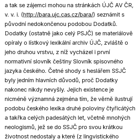
a tak se zájemci mohou na stránkách ÚJČ AV ČR,
v. v. i. (
http://bara.ujc.cas.cz/bara/
) seznámit s
původní nedokončenou podobou Dodatků.
Dodatky (ostatně jako celý PSJČ) se materiálově
opíraly o lístkový lexikální archiv ÚJČ, zvláště o
jeho druhou vrstvu, z níž vycházel i první
normativní slovník češtiny Slovník spisovného
jazyka českého. Četné shody s heslářem SSJČ
byly jedním hlavních důvodů, proč Dodatky
nakonec nikdy nevyšly. Jejich existence je
nicméně významná zejména tím, že věrně ilustrují
podobu českého lexika druhé poloviny čtyřicátých
a takřka celých padesátých let, včetně mnohých
neologismů, jež se do SSJČ pro svou krátkou
životnost nedostaly a které (z lingvistického