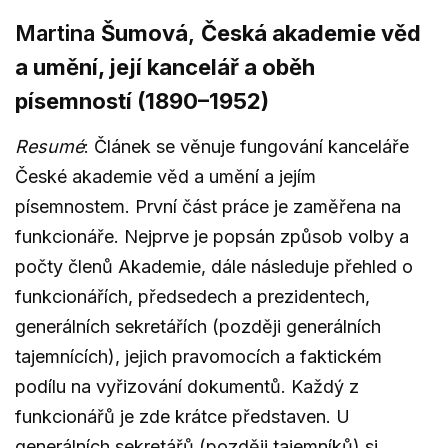
Martina
Šumová
,
Česká akademie věd
a umění, její kancelář a oběh
písemností (1890–1952)
Resumé
: Článek se věnuje fungování kanceláře
České akademie věd a umění a jejím
písemnostem. První část práce je zaměřena na
funkcionáře. Nejprve je popsán způsob volby a
počty členů Akademie, dále následuje přehled o
funkcionářích, předsedech a prezidentech,
generálních sekretářích (později generálních
tajemnících), jejich pravomocích a faktickém
podílu na vyřizování dokumentů. Každý z
funkcionářů je zde krátce představen. U
generálních sekretářů (později tajemníků) si