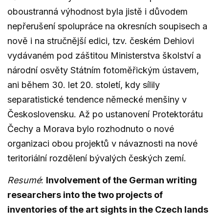
oboustranná výhodnost byla jistě i důvodem
nepřerušení spolupráce na okresních soupisech a
nově i na stručnější edici, tzv. českém Dehiovi
vydávaném pod záštitou Ministerstva školství a
národní osvěty Státním fotoměřickým ústavem,
ani během 30. let 20. století, kdy sílily
separatistické tendence německé menšiny v
Československu. Až po ustanovení Protektorátu
Čechy a Morava bylo rozhodnuto o nové
organizaci obou projektů v návaznosti na nové
teritoriální rozdělení bývalých českých zemí.
Resumé
:
Involvement of the German writing
researchers into the two projects of
inventories of the art sights in the Czech lands