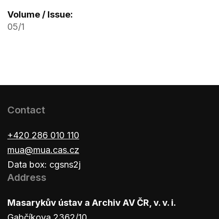
Volume / Issue:
05/1
Contact
+420 286 010 110
mua@mua.cas.cz
Data box: cgsns2j
Address
Masarykův ústav a Archiv AV ČR, v. v. i.
Gabčíkova 2362/10