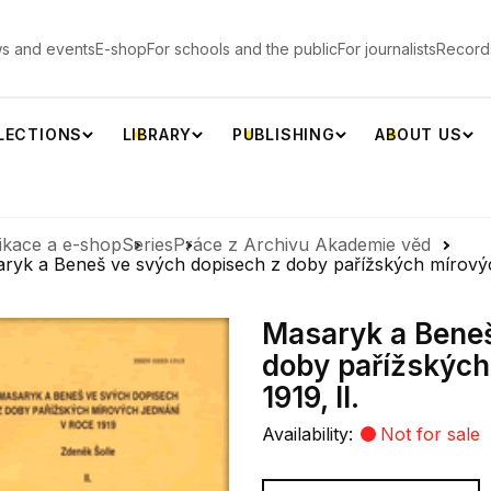
s and events
E-shop
For schools and the public
For journalists
Record
LECTIONS
LIBRARY
PUBLISHING
ABOUT US
ikace a e-shop
Series
Práce z Archivu Akademie věd
ryk a Beneš ve svých dopisech z doby pařížských mírových
Masaryk a Beneš
doby pařížských
1919, II.
Availability:
Not for sale