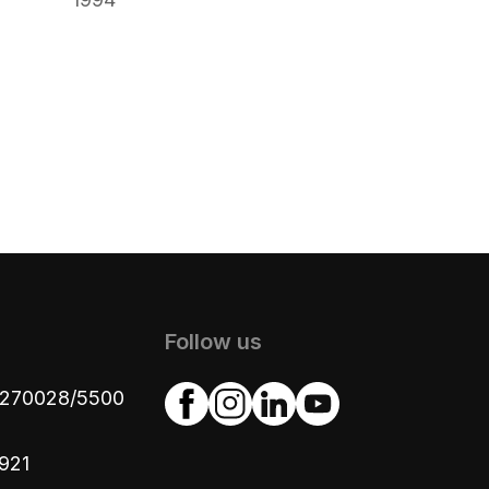
Follow us
4270028/5500
921