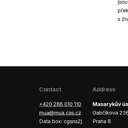
jsou
přek
s ži
Contact
Address
+420 286 010 110
Masarykův ústa
mua@mua.cas.cz
Gabčíkova 23
Data box: cgsns2j
Praha 8