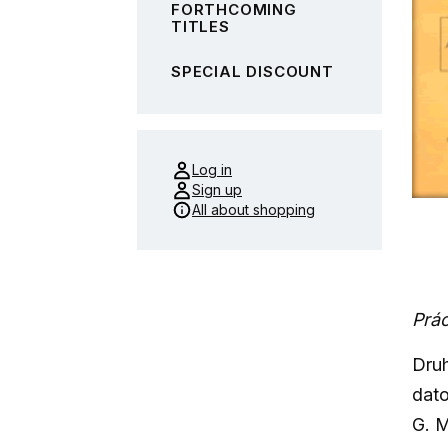
FORTHCOMING
TITLES
SPECIAL DISCOUNT
Log in
Sign up
All about shopping
Prác
Druh
dato
G. M