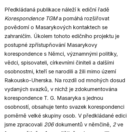
Předkládaná publikace náleží k ediční řadě
Korespondence TGM
a pomáhá rozšiřovat
povědomí o Masarykových kontaktech se
zahraničím. Úkolem tohoto edičního projektu je
postupné zpřístupňování Masarykovy
korespondence s Němci, významnými politiky,
vědci, spisovateli, církevními činiteli a dalšími
osobnostmi, kteří se narodili a žili mimo území
Rakousko-Uherska. Na rozdíl od mnohých dosud
vydaných svazků, v nichž je zdokumentována
korespondence T. G. Masaryka s jednou
osobností, obsahuje tento svazek korespondenci
poměrně velké skupiny osob. V předkládané edici
jsme zpracovali
206
dokumentů v němčině,
2
ve