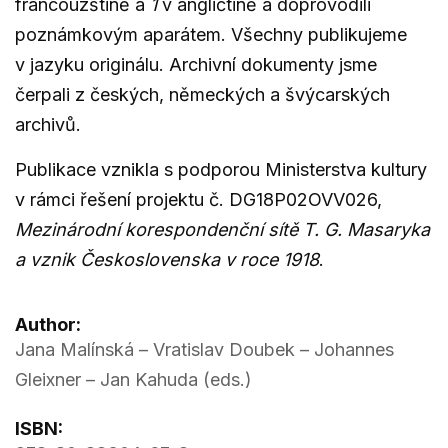
francouzštině a
1
v angličtině a doprovodili
poznámkovým aparátem. Všechny publikujeme
v jazyku originálu. Archivní dokumenty jsme
čerpali z českých, německých a švýcarských
archivů.
Publikace vznikla s podporou Ministerstva kultury
v rámci řešení projektu č. DG18P02OVV026,
Mezinárodní korespondenční sítě T. G. Masaryka
a vznik Československa v roce 1918
.
Author:
Jana Malínská – Vratislav Doubek – Johannes
Gleixner – Jan Kahuda (eds.)
ISBN: