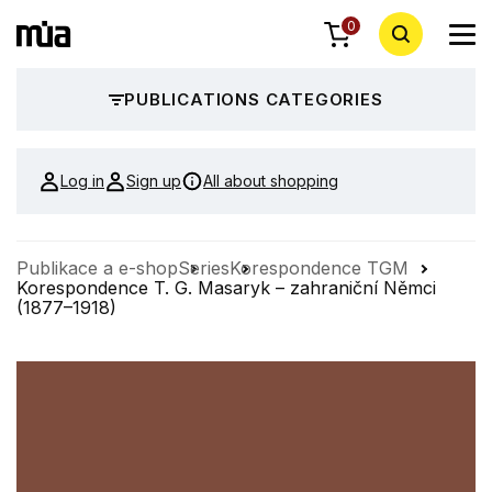
0
PUBLICATIONS CATEGORIES
Log in
Sign up
All about shopping
Publikace a e-shop
Series
Korespondence TGM
Korespondence T. G. Masaryk – zahraniční Němci
(1877–1918)