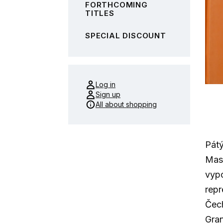
FORTHCOMING
TITLES
SPECIAL DISCOUNT
Log in
Sign up
All about shopping
Pátý
Mas
vyp
repr
Čech
Gran