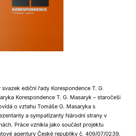
 svazek ediční řady Korespondence T. G.
aryka Korespondence T. G. Masaryk – staročeši
ovídá o vztahu Tomáše G. Masaryka s
ezentanty a sympatizanty Národní strany v
ách. Práce vznikla jako součást projektu
tové agentury České republiky č. 409/07/0239.