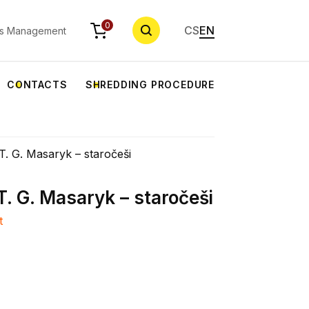
SEARCH
0
CS
EN
s Management
CONTACTS
SHREDDING PROCEDURE
. G. Masaryk – staročeši
. G. Masaryk – staročeši
t