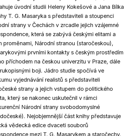
huje úvodní studii Heleny Kokešové a Jana Bílka
hy T. G. Masaryka s představiteli a stoupenci
dní strany v Čechách v zrcadle jejich vzájemné
spondence, která se zabývá českými elitami a
ch proměnami, Národní stranou (staročeskou),
arykovými prvními kontakty s českým prostředím
ho příchodem na českou univerzitu v Praze, dále
rukopisnými boji. Jádro studie spočívá ve
umu vyjednávání realistů s představiteli
očeské strany a jejich vstupem do politického
ta, který se nakonec uskutečnil v rámci
kurenční Národní strany svobodomyslné
dočeské). Nejobjemnější část knihy představuje
ická vědecká edice dvaceti souborů
espondence mezi T. G. Masarykem a staročechy,