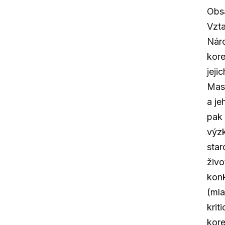
Obsa
Vzta
Náro
kore
jeji
Mas
a je
pak 
výzk
star
živo
kon
(mla
krit
kor