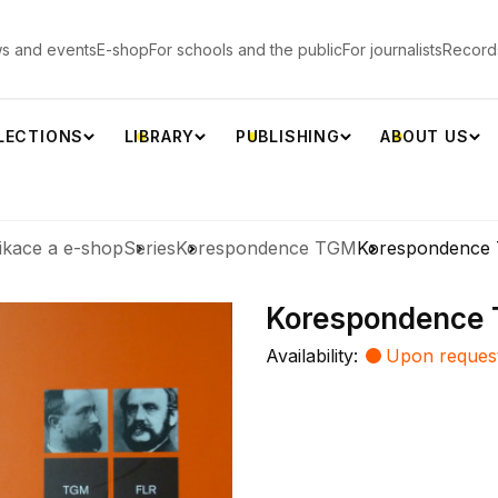
s and events
E-shop
For schools and the public
For journalists
Record
LECTIONS
LIBRARY
PUBLISHING
ABOUT US
ikace a e-shop
Series
Korespondence TGM
Korespondence T
Korespondence T
Availability:
Upon reques