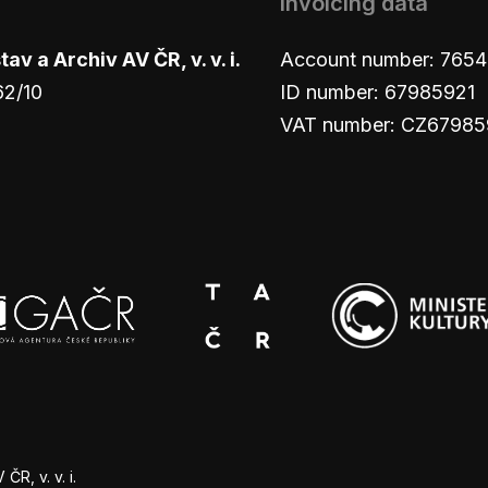
Invoicing data
v a Archiv AV ČR, v. v. i.
Account number: 765
62/10
ID number: 67985921
VAT number: CZ67985
R, v. v. i.