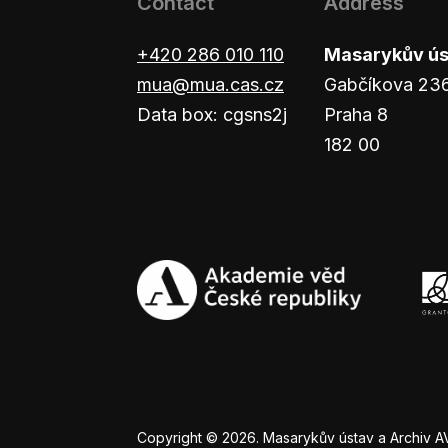
Contact
Address
+420 286 010 110
Masarykův ústa
mua@mua.cas.cz
Gabčíkova 23
Data box: cgsns2j
Praha 8
182 00
Copyright © 2026. Masarykův ústav a Archiv AV Č